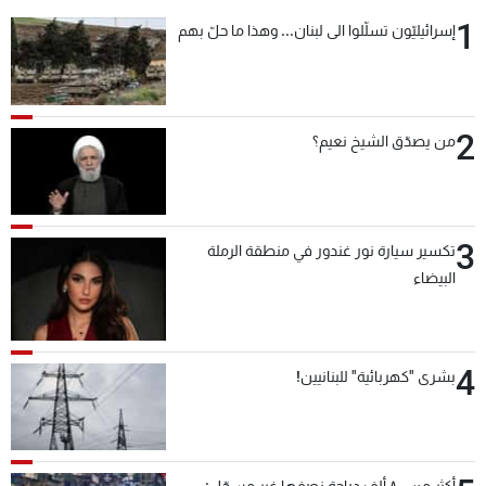
1
إسرائيليّون تسلّلوا الى لبنان... وهذا ما حلّ بهم
2
من يصدّق الشيخ نعيم؟
3
تكسير سيارة نور غندور في منطقة الرملة
البيضاء
4
بشرى "كهربائية" للبنانيين!
أكثر من ٨٠٠ ألف دراجة نصفها غير مسجّل: