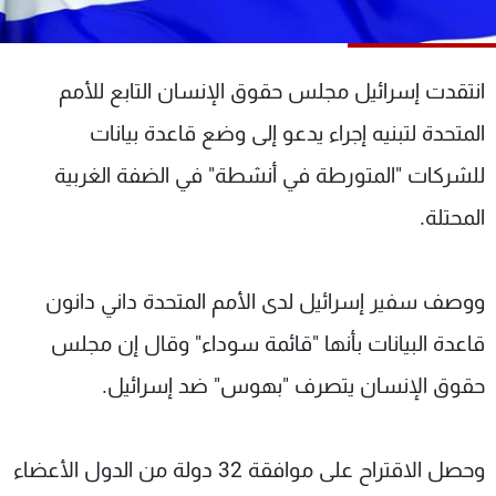
شاهد البرامج
الترددات
انتقدت إسرائيل مجلس حقوق الإنسان التابع للأمم
عن MTV
وظائف
المتحدة لتبنيه إجراء يدعو إلى وضع قاعدة بيانات
الإنـتـاج
تواصل معنا
للشركات "المتورطة في أنشطة" في الضفة الغربية
لاعلاناتكم
شروط الإسـتخدام
سياسة الخصوصية
المحتلة.
ووصف سفير إسرائيل لدى الأمم المتحدة داني دانون
قاعدة البيانات بأنها "قائمة سوداء" وقال إن مجلس
حقوق الإنسان يتصرف "بهوس" ضد إسرائيل.
وحصل الاقتراح على موافقة 32 دولة من الدول الأعضاء