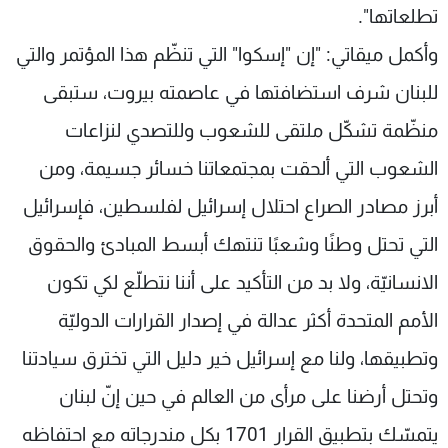
تطلعاتها".
وأكمل ميقاتي: "إن "إسكوا" التي تنظّم هذا المؤتمر والتي
للبنان شرف استضافتها في عاصمته بيروت، ستبقى
منظّمة تشكّل ملتقى للشعوب وللتصدي لنزاعات
الشعوب التي ألحقت بمجتمعاتنا خسائر جسيمة، ومن
أبرز مصادر الصراع احتلال إسرائيل لفلسطين، فإسرائيل
التي تحتل وطنًا وشعبًا تنتهك أبسط المبادئ والحقوق
الانسانيّة، ولا بد من التأكيد على أننا نتطلّع لكي تكون
الأمم المتحدة أكثر عدالة في إصدار القرارات الدوليّة
وتطبيقها، ولنا مع إسرائيل خير دليل التي تخترق سيادتنا
وتحتل أرضنا على مرأى من العالم في حين إنّ لبنان
يتمسّك بتطبيق القرار 1701 بكل مندرجاته مع احتفاظه