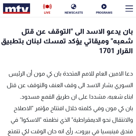
LIVE
NEWSCASTS
PROGRAMS
en
بان يدعو الاسد الى "التوقف عن قتل
الأخبار
شعبه" وميقاتي يؤكد تمسك لبنان بتطبيق
القرار 1701
سياسة
ناس
إقتصاد
فن
دعا الامين العام للامم المتحدة بان كي مون أن الرئيس
منوعات
رياضة
السوري بشار الاسد الى وقف العنف والتوقف عن قتل
ابناء شعبه، مشددا على ان طريق القمع مسدود.
كأس العالم
بان كي مون وفي كلمته خلال افتتاح مؤتمر "الاصلاح
والانتقال نحو الديمقراطية" الذي نظمته "الاسكوا" في
البرامج
فندق فينيسيا في بيروت، رأى انه حان الوقت لكي تتمتع
جدول البرامج