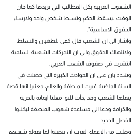
الشعوب العربية بكل المطالب التي تريدها كما حان
شاهد البرامج
الترددات
الوقت ليسقط الحكم وتسلط شخص واحد ولارساء
الحقوق الاساسية".
عن MTV
وظائف
واشار الى ان الشعب قال كفى للطغيان والتسلط
الإنـتـاج
تواصل معنا
لاعلاناتكم
شروط الإسـتخدام
ولانتهاك الحقوق والى ان التحركات الشعبية السلمية
سياسة الخصوصية
انتشرت في صفوف الشعب العربي.
وشدد بان على ان الحوادث الكبيرة التي حصلت في
السنة الماضية غيرت المنطقة والعالم، معتبرا انها قصة
ينقلها الشعب وقد بدأت للتو، معلنا ايمانه بالحرية
والكرامة ودعا الى مساعدة شعوب المنطقة ليكتبوا
الفصل الجديد.
وطلب من الزعماء العرب ان ينصتوا لما يقوله شعبهم