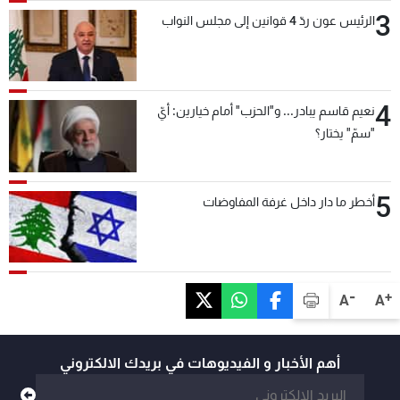
3
الرئيس عون ردّ 4 قوانين إلى مجلس النواب
4
نعيم قاسم يبادر... و"الحزب" أمام خيارين: أيّ
"سمّ" يختار؟
5
أخطر ما دار داخل غرفة المفاوضات
-
+
A
A
أهم الأخبار و الفيديوهات في بريدك الالكتروني