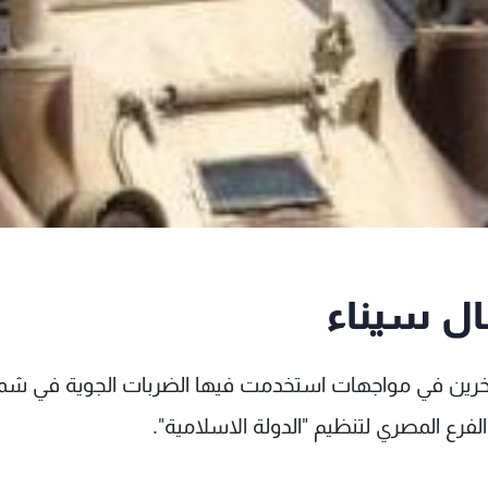
ن الجيش المصري، قتل 60 مسلحا وإصابة 40 آخرين في مواجهات استخدمت فيها الضربات الجوية في 
رع المصري لتنظيم "الدولة الاسلامية".