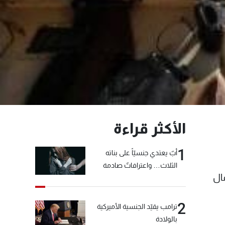
الأكثر قراءة
1
أبٌ يعتدي جنسيّاً على بناته
الثلاث… واعترافاتٌ صادمة
شمال
2
ترامب يقيّد الجنسية الأميركية
بالولادة