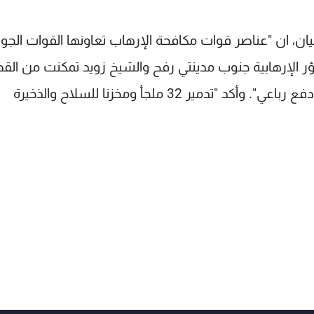
ان، ان "عناصر قوات مكافحة الإرهاب تعاونها القوات الجو
بؤر الإرهابية جنوب مدينتي رفح والشيخ زويد تمكنت من الق
على 60 إرهابيا وإصابة 40 آخرين وتدمير 27 سيارة دفع رباعي". وأكد "تدمير 32 ملجأ ومخزنا للسلاح والذخيرة