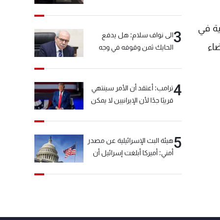
ية في
3
الى نواف سلام: هل يدفع
ضاء
الحايك ثمن وقوفه في وجه
خيّاط؟
4
ترامب: أعتقد أن الأمر سينتهي
قريبًا جدًا لأن الإيرانيين لا يمكن
أن يستمروا على هذا الحال
5
هيئة البث الإسرائيلية عن مصدر
أمني: أميركا أبلغت إسرائيل أن
"حزب الله" لم يخرق وقف إطلاق
النار أمس في مجدل زون
وطلبت منها عدم التصعيد
خشية أن يؤثر ذلك على
مفاوضات روما