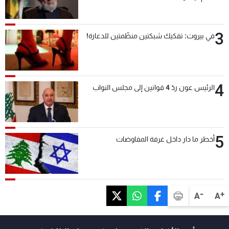
3
في بيروت: تفكيك شبكتين منظّمتين للدعارة!
4
الرئيس عون ردّ 4 قوانين إلى مجلس النواب
5
أخطر ما دار داخل غرفة المفاوضات
-
+
A
A