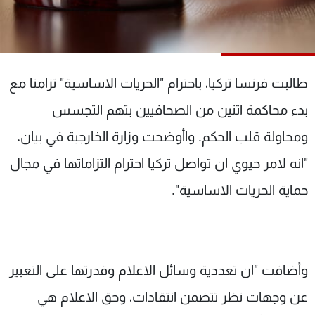
شاهد البرامج
الترددات
عن MTV
وظائف
طالبت فرنسا تركيا، باحترام "الحريات الاساسية" تزامنا مع
الإنـتـاج
تواصل معنا
بدء محاكمة اثنين من الصحافيين بتهم التجسس
لاعلاناتكم
شروط الإسـتخدام
سياسة الخصوصية
ومحاولة قلب الحكم. واأوضحت وزارة الخارجية في بيان،
"انه لامر حيوي ان تواصل تركيا احترام التزاماتها في مجال
حماية الحريات الاساسية".
وأضافت "ان تعددية وسائل الاعلام وقدرتها على التعبير
عن وجهات نظر تتضمن انتقادات، وحق الاعلام هي