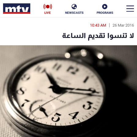
LIVE
NEWSCASTS
PROGRAMS
10:43 AM
26 Mar 2016
en
لا تنسوا تقديم الساعة
الأخبار
سياسة
ناس
إقتصاد
فن
منوعات
رياضة
كأس العالم
البرامج
جدول البرامج