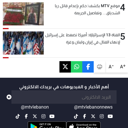
4
موقع MTV يكشف: حكم بإعدام قاتل ريا
الشدياق… وتفاصيل الجريمة
5
القناة 13 الإسرائيليّة: أميركا تضغط على إسرائيل
لإنهاء القتال في إيران ولبنان وغزة
-
+
A
A
أهم الأخبار و الفيديوهات في بريدك الالكتروني
@mtvlebanon
@mtvlebanonnews