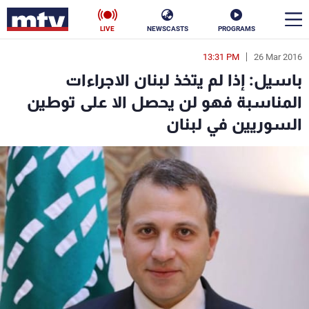
LIVE
NEWSCASTS
PROGRAMS
13:31 PM
26 Mar 2016
en
باسيل: إذا لم يتخذ لبنان الاجراءات
الأخبار
المناسبة فهو لن يحصل الا على توطين
السوريين في لبنان
سياسة
ناس
إقتصاد
فن
منوعات
رياضة
كأس العالم
البرامج
جدول البرامج