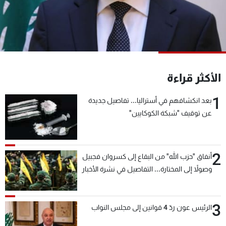
شاهد البرامج
الترددات
عن MTV
وظائف
الإنـتـاج
تواصل معنا
الأكثر قراءة
لاعلاناتكم
شروط الإسـتخدام
سياسة الخصوصية
1
بعد انكشافهم في أستراليا... تفاصيل جديدة
عن توقيف "شبكة الكوكايين"
2
أنفاق "حزب الله" من البقاع إلى كسروان فجبيل
وصولاً إلى المختارة... التفاصيل في نشرة الأخبار
بعد قليل
3
الرئيس عون ردّ 4 قوانين إلى مجلس النواب