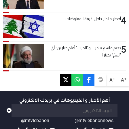
4
أخطر ما دار داخل غرفة المفاوضات
5
نعيم قاسم يبادر... و"الحزب" أمام خيارين: أيّ
"سمّ" يختار؟
-
+
A
A
أهم الأخبار و الفيديوهات في بريدك الالكتروني
@mtvlebanon
@mtvlebanonnews