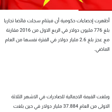
شاهد البرامج
الترددات
أظهرت إحصاءات حكومية أن فيتنام سجلت فائضا تجاريا
عن MTV
وظائف
بلغ 776 مليون دولار في الربع الاول من 2016 مقارنة
الإنـتـاج
تواصل معنا
مع عجز بلغ 2.6 مليار دولار في الفترة نفسها من العام
لاعلاناتكم
شروط الإسـتخدام
سياسة الخصوصية
الماضي.
وبلغت القيمة الاجمالية للصادرات في الاشهر الثلاثة
الاولى من العام 37.884 مليار دولار في حين بلغت