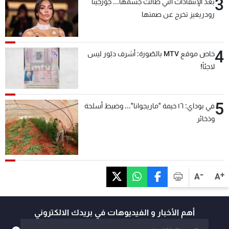
3
بعد الإنتقادات التي طالت جسمها... جورجينا
رودريغيز تخرج عن صمتها
4
خاص موقع MTV بالصّورة: أشرف دبّور ليس
لاجئاً!
5
في بوداي: ١٦ خيمة "ماريجوانا"... وضبط أسلحة
وذخائر
-
+
A
A
أهم الأخبار و الفيديوهات في بريدك الالكتروني