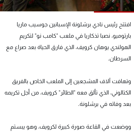
شاهد البرامج
الترددات
افتتح رئيس نادي برشلونة الإسبانين جوسيب ماريا
عن MTV
وظائف
بارتوميو، نصبا تذكاريا في ملعب "كامب نو" لتكريم
الإنـتـاج
تواصل معنا
الهولندي يوهان كرويف، الذي فارق الحياة بعد صراع مع
لاعلاناتكم
شروط الإسـتخدام
سياسة الخصوصية
السرطان.
وتهافت آلاف المشجعين إلى الملعب الخاص بالفريق
الكتالوني، الذي تألق معه "الطائر" كرويف، من أجل تكريمه
بعد وفاته في برشلونة.
ووضعت في القاعة صورة كبيرة لكرويف، وهو يبستم