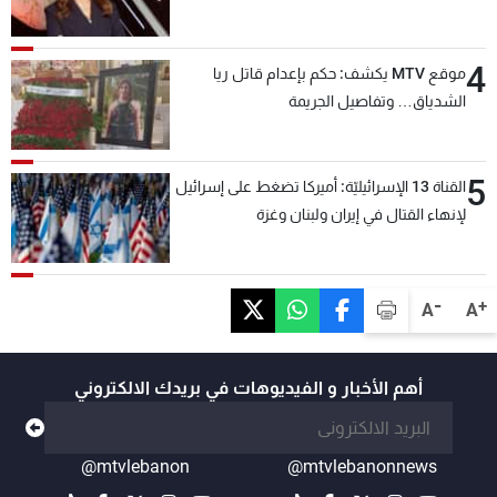
4
موقع MTV يكشف: حكم بإعدام قاتل ريا
الشدياق… وتفاصيل الجريمة
5
القناة 13 الإسرائيليّة: أميركا تضغط على إسرائيل
لإنهاء القتال في إيران ولبنان وغزة
-
+
A
A
أهم الأخبار و الفيديوهات في بريدك الالكتروني
@mtvlebanon
@mtvlebanonnews