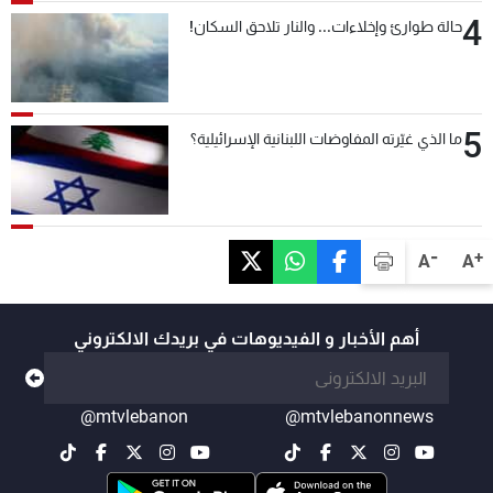
4
حالة طوارئ وإخلاءات... والنار تلاحق السكان!
5
ما الذي غيّرته المفاوضات اللبنانية الإسرائيلية؟
-
+
A
A
أهم الأخبار و الفيديوهات في بريدك الالكتروني
@mtvlebanon
@mtvlebanonnews