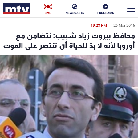
LIVE
NEWSCASTS
PROGRAMS
19:23 PM
26 Mar 2016
en
محافظ بيروت زياد شبيب: نتضامن مع
الأخبار
أوروبا لأنه لا بدّ للحياة أن تنتصر على الموت
سياسة
ناس
إقتصاد
فن
منوعات
رياضة
كأس العالم
البرامج
جدول البرامج