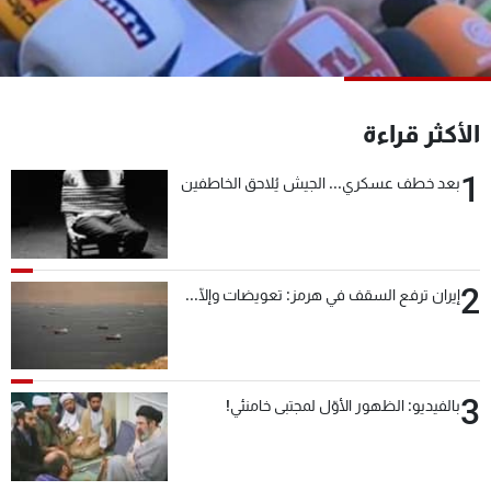
شاهد البرامج
الترددات
عن MTV
وظائف
الأكثر قراءة
الإنـتـاج
تواصل معنا
لاعلاناتكم
شروط الإسـتخدام
1
بعد خطف عسكري... الجيش يُلاحق الخاطفين
سياسة الخصوصية
2
إيران ترفع السقف في هرمز: تعويضات وإلّا...
3
بالفيديو: الظهور الأوّل لمجتبى خامنئي!