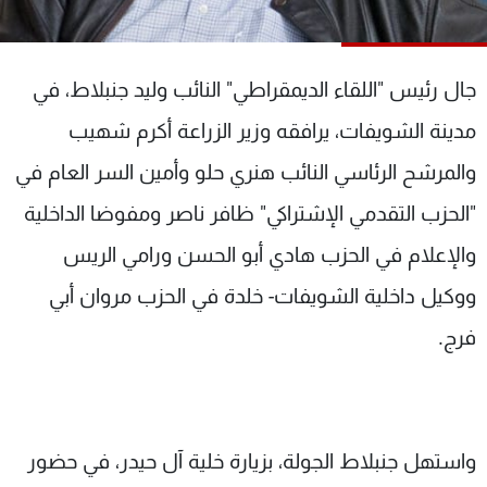
شاهد البرامج
الترددات
جال رئيس "اللقاء الديمقراطي" النائب وليد جنبلاط، في
عن MTV
وظائف
مدينة الشويفات، يرافقه وزير الزراعة أكرم شهيب
الإنـتـاج
تواصل معنا
والمرشح الرئاسي النائب هنري حلو وأمين السر العام في
لاعلاناتكم
شروط الإسـتخدام
سياسة الخصوصية
"الحزب التقدمي الإشتراكي" ظافر ناصر ومفوضا الداخلية
والإعلام في الحزب هادي أبو الحسن ورامي الريس
ووكيل داخلية الشويفات- خلدة في الحزب مروان أبي
فرج.
واستهل جنبلاط الجولة، بزيارة خلية آل حيدر، في حضور