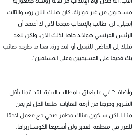
الأب، أنه خلال أيام الإنتداب مر ثلاثة رؤساء جمهورية
مسيحيون من غير موارنة. كان هناك اثنان روم والثالث
إنجيلي. لن اطالب بالإنتداب مجددا لأني لا أعتقد أن
الرئيس الفرنسي هولاند جاهز لذلك الان. ولكن لنعد
قليلا إلى الماضي للتبديل أو المداورة. هذا ما طرحه صائب
بك قديما على المسيحيين وعلى المسلمين".
وأضاف:" في ما يتعلق بالمطالب البيئية. لقد قمنا بأقل
الشرور وخرجنا من أزمة النفايات، طبعا الحل لم يمن
مثاليا، لكن سيكون هناك مطمر صحي مع معمل لاحقا
للفرز في منطقة الغدير ولن أسميها الكوستاربرافا.