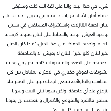
شيء في هذا البلد. وإننا على ثقة أنك كنت وستبقى
صمام أمان لأتخاذ قرارات حاسمة في سبيل الحفاظ على
لبنان لجهة التنازلات واستشراف المستقبل في سبيل
توطيد العيش الواحد والحفاظ على لبنان عموما كرسالة
للعالم، وتحديدا الحفاظ على هذا الجبل، "فاذا كان الجبل
بخير لبنان كلو بخير". لبنان لا يعيش الا بالمناصفة
الصحيحة على الصعد والمستويات كافة. نحن في مدينة
الشويفات نموذج حضاري في الاحترام المتبادل بين كل
المذاهب والطوائف، نسعى لجعله مبنيا على الصخر فلا
يتزعزع عند أي عاصفة، ولكن سويا نبني البيت وسويا
نستمر، فالتفرد والتقوقع والأنعزال والتعصب لن يفيدنا
بشيء. بل سنخسر كل شيء".