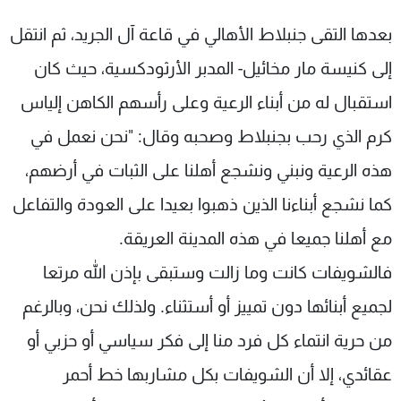
بعدها التقى جنبلاط الأهالي في قاعة آل الجريد، ثم انتقل
إلى كنيسة مار مخائيل- المدبر الأرثودكسية، حيث كان
استقبال له من أبناء الرعية وعلى رأسهم الكاهن إلياس
كرم الذي رحب بجنبلاط وصحبه وقال: "نحن نعمل في
هذه الرعية ونبني ونشجع أهلنا على الثبات في أرضهم،
كما نشجع أبناءنا الذين ذهبوا بعيدا على العودة والتفاعل
مع أهلنا جميعا في هذه المدينة العريقة.
فالشويفات كانت وما زالت وستبقى بإذن الله مرتعا
لجميع أبنائها دون تمييز أو أستثناء. ولذلك نحن، وبالرغم
من حرية انتماء كل فرد منا إلى فكر سياسي أو حزبي أو
عقائدي، إلا أن الشويفات بكل مشاربها خط أحمر