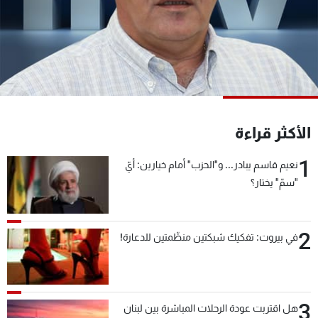
شاهد البرامج
الترددات
عن MTV
وظائف
الإنـتـاج
تواصل معنا
لاعلاناتكم
شروط الإسـتخدام
سياسة الخصوصية
الأكثر قراءة
1
نعيم قاسم يبادر... و"الحزب" أمام خيارين: أيّ
"سمّ" يختار؟
2
في بيروت: تفكيك شبكتين منظّمتين للدعارة!
3
هل اقتربت عودة الرحلات المباشرة بين لبنان