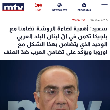
LIVE
NEWSCASTS
PROGRAMS
20:06 PM
26 Mar 2016
en
سعيد: أهمية اضاءة الروشة تضامنا مع
الأخبار
بلجيكا تكمن في انّ لبنان البلد العربي
الوحيد الذي يتضامن بهذا الشكل مع
سياسة
ناس
اوروبا ويؤكد على تضامن العرب ضدّ العنف
إقتصاد
فن
منوعات
رياضة
كأس العالم
البرامج
جدول البرامج