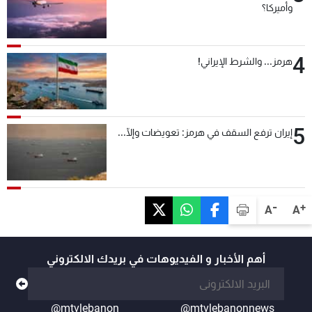
وأميركا؟
4
هرمز... والشرط الإيراني!
5
إيران ترفع السقف في هرمز: تعويضات وإلّا...
-
+
A
A
أهم الأخبار و الفيديوهات في بريدك الالكتروني
@mtvlebanon
@mtvlebanonnews