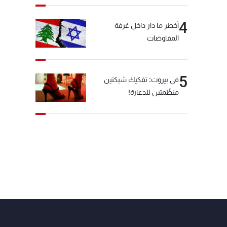
4
أخطر ما دار داخل غرفة
المفاوضات
5
في بيروت: تفكيك شبكتين
منظّمتين للدعارة!