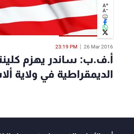
+
A
-
A
23:19 PM
26 Mar 2016
أ.ف.ب: ساندر يهزم كلينت
الديمقراطية في ولاية ألا