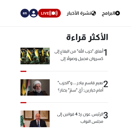
البرامج
نشرة الأخبار
LIVE
en
الأكثر قراءة
1
أنفاق "حزب الله" من البقاع إلى
كسروان فجبيل وصولاً إلى
المختارة... التفاصيل في نشرة
الأخبار بعد قليل
2
نعيم قاسم يبادر... و"الحزب"
أمام خيارين: أيّ "سمّ" يختار؟
3
الرئيس عون ردّ 4 قوانين إلى
مجلس النواب