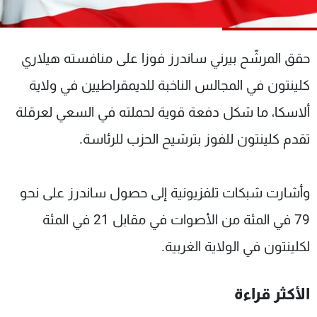
شاهد البرامج
الترددات
حقق المرشّح بيرني ساندرز فوزا على منافسته هيلاري
عن MTV
وظائف
كلينتون في المجالس الناخبة للديمقراطيين في ولاية
الإنـتـاج
تواصل معنا
ألاسكا، ما شكل دفعة قوية لحملته في السعي لعرقلة
لاعلاناتكم
شروط الإسـتخدام
سياسة الخصوصية
تقدم كلينتون للفوز بترشيح الحزب للرئاسة.
وأشارت شبكات تلفزيونية إلى حصول ساندرز على نحو
79 في المئة من الأصوات في مقابل 21 في المئة
لكلينتون في الولاية الغربية.
الأكثر قراءة