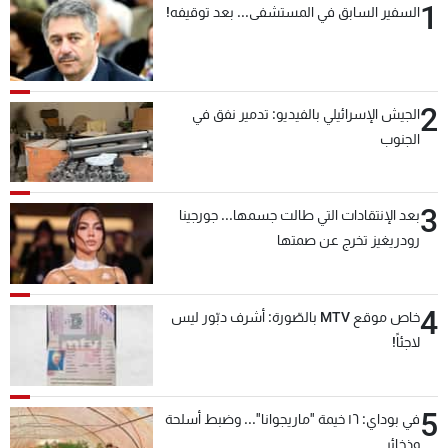
1
السفير السابق في المستشفى... بعد توقيفه!
2
الجيش الإسرائيلي بالفيديو: تدمير نفق في
الجنوب
3
بعد الإنتقادات التي طالت جسمها... جورجينا
رودريغيز تخرج عن صمتها
4
خاص موقع MTV بالصّورة: أشرف دبّور ليس
لاجئاً!
5
في بوداي: ١٦ خيمة "ماريجوانا"... وضبط أسلحة
وذخائر