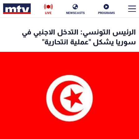
LIVE
NEWSCASTS
PROGRAMS
en
الرئيس التونسي: التدخل الاجنبي في
الأخبار
سوريا يشكل "عملية انتحارية"
سياسة
ناس
إقتصاد
فن
منوعات
رياضة
كأس العالم
البرامج
جدول البرامج