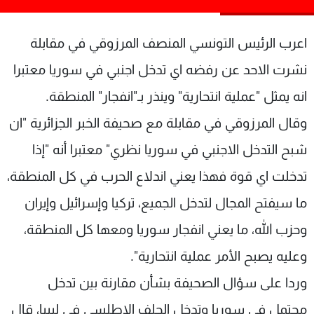
شاهد البرامج
الترددات
اعرب الرئيس التونسي المنصف المرزوقي في مقابلة
نشرت الاحد عن رفضه اي تدخل اجنبي في سوريا معتبرا
عن MTV
وظائف
انه يمثل "عملية انتحارية" وينذر بـ"انفجار" المنطقة.
الإنـتـاج
تواصل معنا
لاعلاناتكم
شروط الإسـتخدام
وقال المرزوقي في مقابلة مع صحيفة الخبر الجزائرية "ان
سياسة الخصوصية
شبح التدخل الاجنبي في سوريا نظري" معتبرا أنه "إذا
تدخلت اي قوة فهذا يعني اندلاع الحرب في كل المنطقة،
ما سيفتح المجال لتدخل الجميع، تركيا وإسرائيل وإيران
وحزب الله، ما يعني انفجار سوريا ومعها كل المنطقة،
وعليه يصبح الأمر عملية انتحارية".
وردا على سؤال الصحيفة بشأن مقارنة بين تدخل
محتمل في سوريا وتدخل الحلف الاطلسي في ليبيا، قال