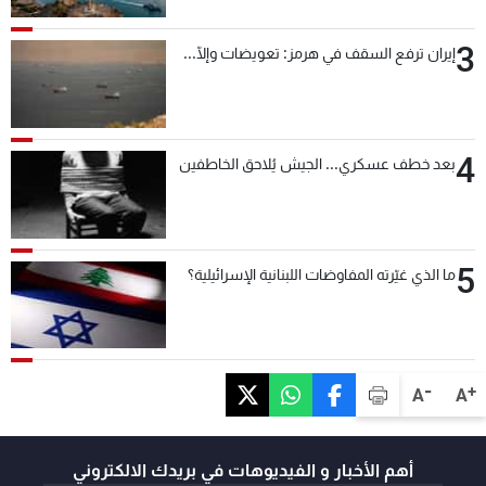
3
إيران ترفع السقف في هرمز: تعويضات وإلّا...
4
بعد خطف عسكري... الجيش يُلاحق الخاطفين
5
ما الذي غيّرته المفاوضات اللبنانية الإسرائيلية؟
-
+
A
A
أهم الأخبار و الفيديوهات في بريدك الالكتروني