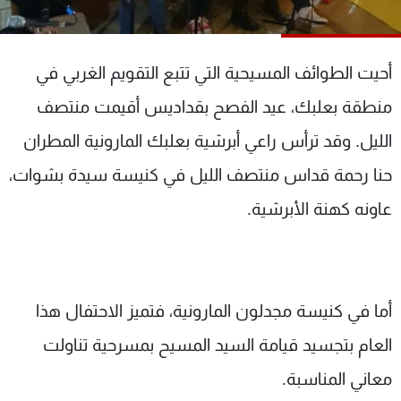
شاهد البرامج
الترددات
أحيت الطوائف المسيحية التي تتبع التقويم الغربي في
عن MTV
وظائف
منطقة بعلبك، عيد الفصح بقداديس أقيمت منتصف
الإنـتـاج
تواصل معنا
الليل. وقد ترأس راعي أبرشية بعلبك المارونية المطران
لاعلاناتكم
شروط الإسـتخدام
سياسة الخصوصية
حنا رحمة قداس منتصف الليل في كنيسة سيدة بشوات،
عاونه كهنة الأبرشية.
أما في كنيسة مجدلون المارونية، فتميز الاحتفال هذا
العام بتجسيد قيامة السيد المسيح بمسرحية تناولت
معاني المناسبة.