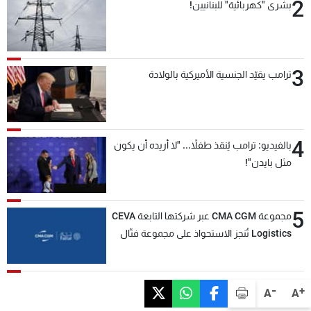
2
بشرى "كهربائية" للبنانيين!
3
ترامب يقيّد الجنسية الأميركية بالولادة
4
بالفيديو: ترامب يُنقذ طفلاً... "لا أريده أن يكون
مثل بايدن"!
5
مجموعة CMA CGM عبر شركتها التابعة CEVA
Logistics تُنجز الاستحواذ على مجموعة فتّال
-
+
A
A