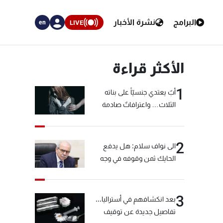
البرامج
نشرة الأخبار
LIVE
en
الأكثر قراءة
1
أبٌ يعتدي جنسيّاً على بناته
الثلاث… واعترافاتٌ صادمة
2
الى نواف سلام: هل يدفع
الحايك ثمن وقوفه في وجه
خيّاط؟
3
بعد انكشافهم في أستراليا...
تفاصيل جديدة عن توقيف