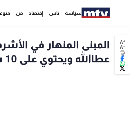
سياسة
ناس
إقتصاد
فن
منوع
+
المبنى المنهار في الأشر
A
-
A
عطاالله ويحتوي على 10 شقق سكنية