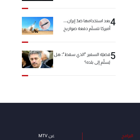
"شبكة الكوكايين"
4
بعد استخدامها ضدّ إيران...
أميركا تتسلّم دفعة صواريخ
كبيرة!
5
قضيّة السفير "الذي سقط": هل
يُسلَّم إلى بلده؟
البرامج
عن MTV