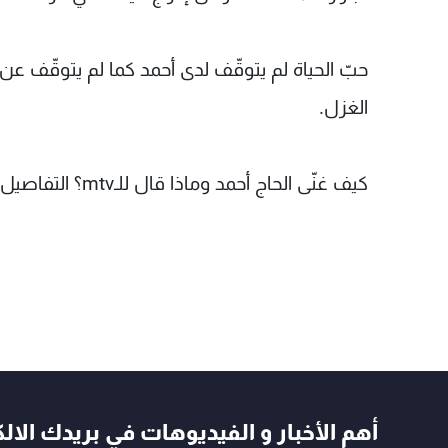
حبّ الحياة لم يتوقّف لدى أحمد كما لم يتوقّف عن غن
الغزل.
كيف غنّى الحاج أحمد وماذا قال للـmtv؟ التفاصيل في الفيديو المرفق.
أهم الأخبار و الفيديوهات في بريدك الال