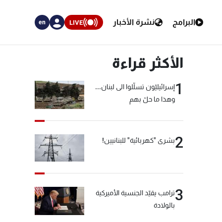
البرامج
نشرة الأخبار
LIVE
en
الأكثر قراءة
1
إسرائيليّون تسلّلوا الى لبنان...
وهذا ما حلّ بهم
2
بشرى "كهربائية" للبنانيين!
3
ترامب يقيّد الجنسية الأميركية
بالولادة