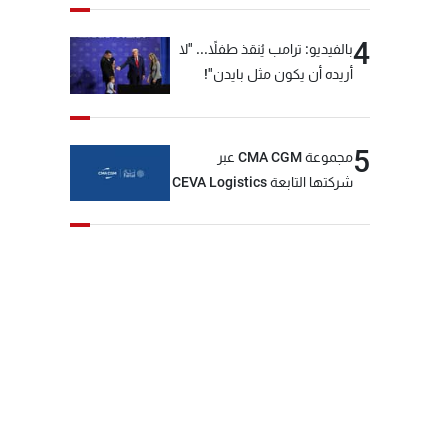
4
بالفيديو: ترامب يُنقذ طفلاً... "لا
أريده أن يكون مثل بايدن"!
5
مجموعة CMA CGM عبر
شركتها التابعة CEVA Logistics
تُنجز الاستحواذ على مجموعة
فتّال