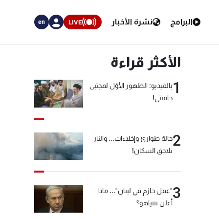
البرامج
نشرة الأخبار
LIVE
en
الأكثر قراءة
1
بالفيديو: الظهور الأوّل لمجتبى
خامنئي!
2
حالة طوارئ وإخلاءات... والنار
تلاحق السكان!
3
"عمل حازم في لبنان"... ماذا
أعلن نتنياهو؟