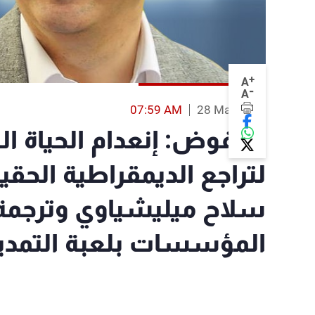
+
A
-
A
07:59 AM
28 Mar 2016
محفوض: إنعدام الحياة 
لتراجع الديمقراطية الحقيق
سلاح ميليشياوي وترجم
المؤسسات بلعبة التمدي