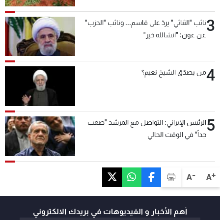
3
نائب "الثنائي" يردّ على قاسم... ونائب "الحزب"
عن عون: "انشالله خير"
4
من يصدّق الشيخ نعيم؟
5
الرئيس الإيراني: التواصل مع المرشد "صعب
جداً" في الوقت الحالي
-
+
A
A
أهم الأخبار و الفيديوهات في بريدك الالكتروني