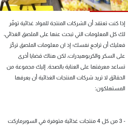
شاهد البرامج
الترددات
إذا كنت تعتقد أن الشركات المنتجة للمواد غذائية توفّر
عن MTV
وظائف
لك كل المعلومات التي تبحث عنها على الملصق الغذائي،
الإنـتـاج
تواصل معنا
فعليك أن تراجع نفسك؛ إذ ان معلومات الملصق تركّز
لاعلاناتكم
شروط الإسـتخدام
سياسة الخصوصية
على السكر والكربوهيدرات، لكن هناك قضايا أخرى
تساعد معرفتها على العناية بالصحة. إليك مجموعة من
الحقائق لا تريد شركات المنتجات الغذائية أن يعرفها
المستهلكون:
- 3 من كل 4 منتجات غذائية متوفرة في السوبرماركت