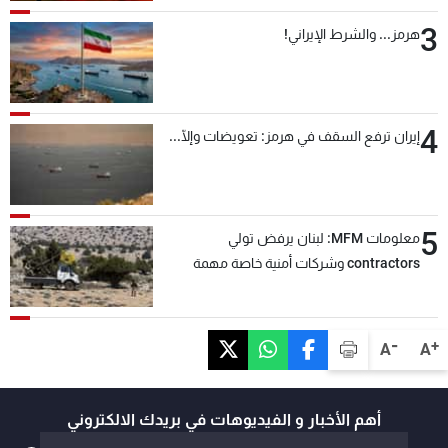
3
هرمز... والشرط الإيراني!
4
إيران ترفع السقف في هرمز: تعويضات وإلّا...
5
معلومات MFM: لبنان يرفض تولي
contractors وشركات أمنية خاصة مهمة
التحقق من نزع سلاح "حزب الله"
-
+
A
A
أهم الأخبار و الفيديوهات في بريدك الالكتروني