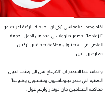
شاهد البرامج
الترددات
افاد مصدر دبلوماسي تركي ان الخارجية التركية اعربت عن
عن MTV
وظائف
الإنـتـاج
تواصل معنا
"انزعاجها" لحضور دبلوماسيي عدد من الدول الجمعة
لاعلاناتكم
شروط الإسـتخدام
سياسة الخصوصية
الماضي في اسطنبول، محاكمة صحافيين تركيين
معارضين اثنين.
واضاف هذا المصدر ان "الانزعاج نقل الى بعثات الدول
المعنية التي حضر دبلوماسيون وقنصليون يمثلونها"
محاكمة الصحافيين جان دوندار واردم غول.