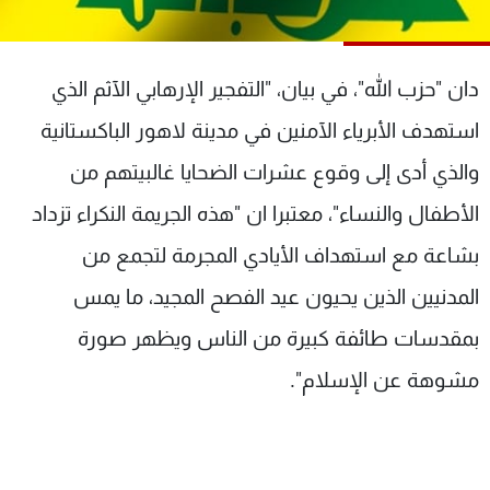
شاهد البرامج
الترددات
دان "حزب الله"، في بيان، "التفجير الإرهابي الآثم الذي
عن MTV
وظائف
استهدف الأبرياء الآمنين في مدينة لاهور الباكستانية
الإنـتـاج
تواصل معنا
والذي أدى إلى وقوع عشرات الضحايا غالبيتهم من
لاعلاناتكم
شروط الإسـتخدام
سياسة الخصوصية
الأطفال والنساء"، معتبرا ان "هذه الجريمة النكراء تزداد
بشاعة مع استهداف الأيادي المجرمة لتجمع من
المدنيين الذين يحيون عيد الفصح المجيد، ما يمس
بمقدسات طائفة كبيرة من الناس ويظهر صورة
مشوهة عن الإسلام".