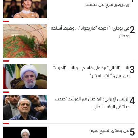
رودريغيز تخرج عن صمتها
2
في بوداي: ١٦ خيمة "ماريجوانا"... وضبط أسلحة
وذخائر
3
نائب "الثنائي" يردّ على قاسم... ونائب "الحزب"
عن عون: "انشالله خير"
4
الرئيس الإيراني: التواصل مع المرشد "صعب
جداً" في الوقت الحالي
5
من يصدّق الشيخ نعيم؟