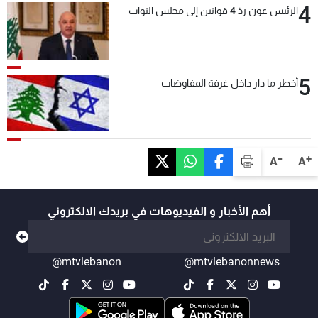
4
الرئيس عون ردّ 4 قوانين إلى مجلس النواب
5
أخطر ما دار داخل غرفة المفاوضات
-
+
A
A
أهم الأخبار و الفيديوهات في بريدك الالكتروني
@mtvlebanon
@mtvlebanonnews