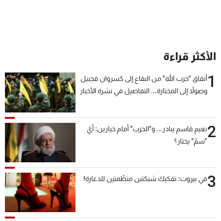
الأكثر قراءة
1
أنفاق "حزب الله" من البقاع إلى كسروان فجبيل
وصولاً إلى المختارة... التفاصيل في نشرة الأخبار
بعد قليل
2
نعيم قاسم يبادر... و"الحزب" أمام خيارين: أيّ
"سمّ" يختار؟
3
في بيروت: تفكيك شبكتين منظّمتين للدعارة!