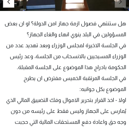
شاهد البرامج
الترددات
هل ستنتهي فصول ازمة جهاز امن الدولة؟ او ان بعض
عن MTV
وظائف
المسؤولين في البلد ينوي انهاء والغاء الجهاز؟
الإنـتـاج
تواصل معنا
في الجلسة الاخيرة لمجلس الوزراء وبعد تهديد عدد من
لاعلاناتكم
شروط الإسـتخدام
سياسة الخصوصية
الوزراء المسيحيين بالانسحاب من الجلسة، وعد رئيس
الحكومة بادراج هذا الموضوع على الجلسة المقبلة.
في الجلسة المرتقبة الخميس مفترض ان يطرح
الموضوع بكل جوانبه:
اولا - اخذ القرار بتحرير الاموال وفك التضييق المالي الذي
يُمارس على الجهاز وليس فقط على رئيسه من دون
وجه حق واعادة دفع المستحقات المالية التي حجبت