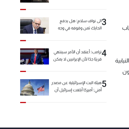
3
الى نواف سلام: هل يدفع
اب
الحايك ثمن وقوفه في وجه
خيّاط؟
4
ترامب: أعتقد أن الأمر سينتهي
قريبًا جدًا لأن الإيرانيين لا يمكن
نيابية
أن يستمروا على هذا الحال
ون
5
هيئة البث الإسرائيلية عن مصدر
أمني: أميركا أبلغت إسرائيل أن
"حزب الله" لم يخرق وقف إطلاق
النار أمس في مجدل زون
وطلبت منها عدم التصعيد
خشية أن يؤثر ذلك على
مفاوضات روما