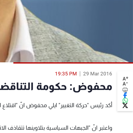
19:35 PM
29 Mar 2016
+
A
-
محفوض: حكومة التناقضات
A
أكد رئيس "حركة التغيير" ايلي محفوض انّ "اقتلا
واعتبر انّ "‏الجبهات السياسية بتلاوينها تتقاذف