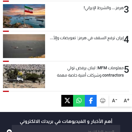
3
هرمز... والشرط الإيراني!
4
إيران ترفع السقف في هرمز: تعويضات وإلّا...
5
معلومات MFM: لبنان يرفض تولي
contractors وشركات أمنية خاصة مهمة
التحقق من نزع سلاح "حزب الله"
-
+
A
A
أهم الأخبار و الفيديوهات في بريدك الالكتروني