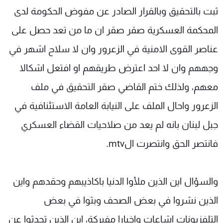
ثبت بالتحقيق وبالقرار الصادر عن مفوض الحكومة لدى
شاهد البرامج
الترددات
المحكمة العسكرية صقر صقر ان ما من تعد حصل على
عناصر القوى الامنية في الزعرور وان لا سلاح اشهر في
عن MTV
وظائف
وجههم وان لا احد اعترض طريقهم او افتعل اشكالا
الإنـتـاج
تواصل معنا
لاعلاناتكم
شروط الإسـتخدام
معهم، ولذلك ختم القاضي صقر التحقيق في ملف
سياسة الخصوصية
الزعرور واحال الملف على النيابة العامة الاستئنافية في
جبل لبنان بانه لم يعد من صلاحيات القضاء العسكري
فانتصر الحق وانتصرت الmtv.
والسؤال اين الذين ملأوا الدنيا باكاذيبهم وحقدهم واين
الذين نشروا في بعض الصحف وبثوا في بعض
التلفزيونات اشاعات واخبارا مفبركة، اين الذين تحدثوا عن