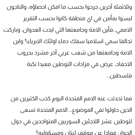
وثلاثمئة آخرين جرحوا بحسب ما امكن احصاؤه، والناجون
ليسوا بمأمن في اي منطقة كانوا بحسب التقرير
الاممي..فأين الامة وجامعتها التي ايدت العدوان، وباركت
تحالفا سمي اسلاميا سفك دماء اولئك الابرياء؟ واين
الامة وجامعتها من شعب عربي آخر مشرد بحروب
الاحقاد، عرض في مزادات التوطين معيدا نكبة
فلسطين..
فما تحدثت عنه الامم المتحدة اليوم كذب الكثيرين من
الذين حاولوا نفي الموضوع.. الامم المتحدة تسعى
لتوطين عشر اللاجئين السوريين المتواجدين في دول
الجوار، فماذا عن موقف لبنان ومسؤوليه؟