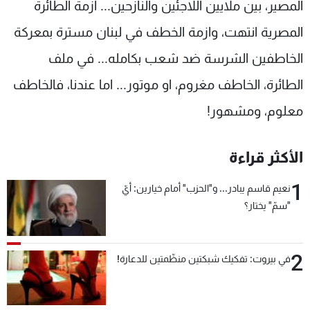
المصير، بين ملايين اللاجئين والنازحين... ازمة الطائرة
المصرية انتهت، وازمة الخطف في لبنان مسترة بمعركة
الخاطفين الشرسة ضد شعب بكامله... في ملف
الطائرة، الخاطف مغروم، او موتور... اما عندنا، فالخاطف
معلوم، ومشهور!
الأكثر قراءة
1
نعيم قاسم يبادر... و"الحزب" أمام خيارين: أيّ
"سمّ" يختار؟
2
في بيروت: تفكيك شبكتين منظّمتين للدعارة!