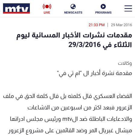
LIVE
NEWSCASTS
PROGRAMS
21:33 PM
29 Mar 2016
en
مقدمات نشرات الأخبار المسائية ليوم
الأخبار
الثلثاء في 29/3/2016
سياسة
ناس
وكالات
إقتصاد
فن
مقدمة نشرة أخبار ال "ام تي في"
منوعات
رياضة
القضاء العسكري قال كلمته بل قال كلمة الحق في ملف
كأس العالم
الزعرور فبعد اكثر من اسبوعين من الاشاعات
والادعاءات الباطلة ضد الmtv ورئيس مجلس ادراتها
البرامج
ميشال غبريال المر وضد القائمين على مشروع الزعرور
جدول البرامج