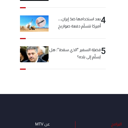
"شبكة الكوكايين"
4
بعد استخدامها ضدّ إيران...
أميركا تتسلّم دفعة صواريخ
كبيرة!
5
قضيّة السفير "الذي سقط": هل
يُسلَّم إلى بلده؟
البرامج
عن MTV