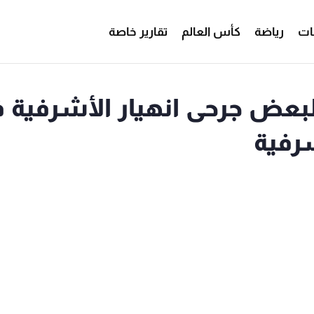
ات
رياضة
كأس العالم
تقارير خاصة
ب دم من فئة (O ) لبعض جرحى انهيار الأشرفية
رفية