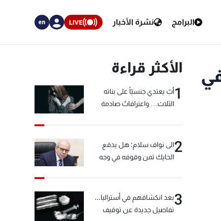
البرامج
نشرة الأخبار
LIVE
en
الأكثر قراءة
 في
1
أبٌ يعتدي جنسيّاً على بناته
الثلاث… واعترافاتٌ صادمة
2
الى نواف سلام: هل يدفع
الحايك ثمن وقوفه في وجه
خيّاط؟
3
بعد انكشافهم في أستراليا...
تفاصيل جديدة عن توقيف