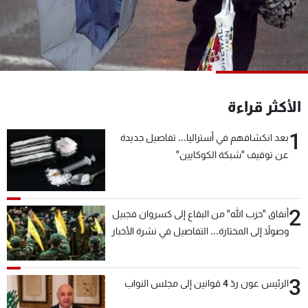
شاهد البرامج
الترددات
عن MTV
وظائف
الإنـتـاج
تواصل معنا
الأكثر قراءة
لاعلاناتكم
شروط الإسـتخدام
سياسة الخصوصية
1
بعد انكشافهم في أستراليا... تفاصيل جديدة
عن توقيف "شبكة الكوكايين"
2
أنفاق "حزب الله" من البقاع إلى كسروان فجبيل
وصولاً إلى المختارة... التفاصيل في نشرة الأخبار
بعد قليل
3
الرئيس عون ردّ 4 قوانين إلى مجلس النواب