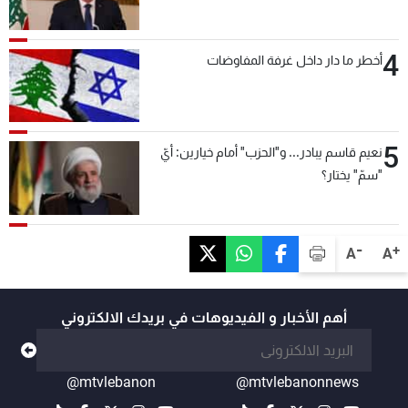
4
أخطر ما دار داخل غرفة المفاوضات
5
نعيم قاسم يبادر... و"الحزب" أمام خيارين: أيّ
"سمّ" يختار؟
-
+
A
A
أهم الأخبار و الفيديوهات في بريدك الالكتروني
@mtvlebanon
@mtvlebanonnews