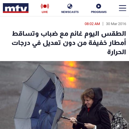
LIVE
NEWSCASTS
PROGRAMS
08:02 AM
30 Mar 2016
en
الطقس اليوم غائم مع ضباب وتساقط
الأخبار
أمطار خفيفة من دون تعديل في درجات
الحرارة
سياسة
ناس
إقتصاد
فن
منوعات
رياضة
كأس العالم
البرامج
جدول البرامج