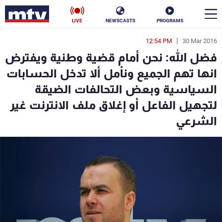
LIVE
NEWSCASTS
PROGRAMS
12:54 PM
30 Mar 2016
en
فضل الله: نحن أمام قضية وطنية ويفترض
الأخبار
انها تهم الجميع ونأمل ألا تدخل الحسابات
السياسية وبعض التحالفات الضيقة
سياسة
ناس
لتجهيل الفاعل أو إغلاق ملف الانترنت غير
إقتصاد
فن
الشرعي
منوعات
رياضة
كأس العالم
البرامج
جدول البرامج