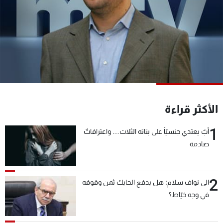
شاهد البرامج
الترددات
عن MTV
وظائف
الإنـتـاج
تواصل معنا
لاعلاناتكم
شروط الإسـتخدام
سياسة الخصوصية
الأكثر قراءة
1
أبٌ يعتدي جنسيّاً على بناته الثلاث… واعترافاتٌ
صادمة
2
الى نواف سلام: هل يدفع الحايك ثمن وقوفه
في وجه خيّاط؟