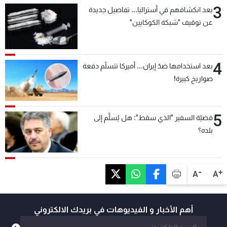
3
بعد انكشافهم في أستراليا... تفاصيل جديدة
عن توقيف "شبكة الكوكايين"
4
بعد استخدامها ضدّ إيران... أميركا تتسلّم دفعة
صواريخ كبيرة!
5
قضيّة السفير "الذي سقط": هل يُسلَّم إلى
بلده؟
-
+
A
A
أهم الأخبار و الفيديوهات في بريدك الالكتروني