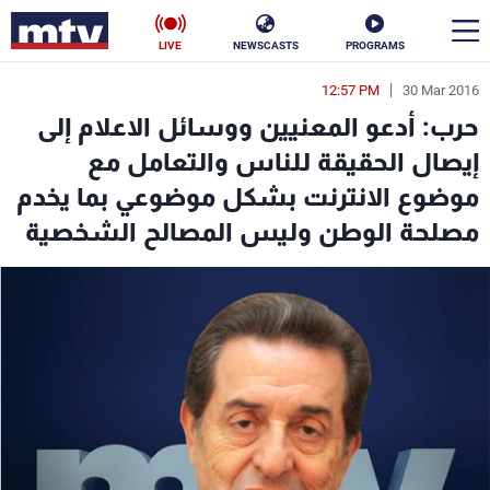
LIVE
NEWSCASTS
PROGRAMS
12:57 PM
30 Mar 2016
en
حرب: أدعو المعنيين ووسائل الاعلام إلى
الأخبار
إيصال الحقيقة للناس والتعامل مع
موضوع الانترنت بشكل موضوعي بما يخدم
سياسة
ناس
مصلحة الوطن وليس المصالح الشخصية
إقتصاد
فن
منوعات
رياضة
كأس العالم
البرامج
جدول البرامج