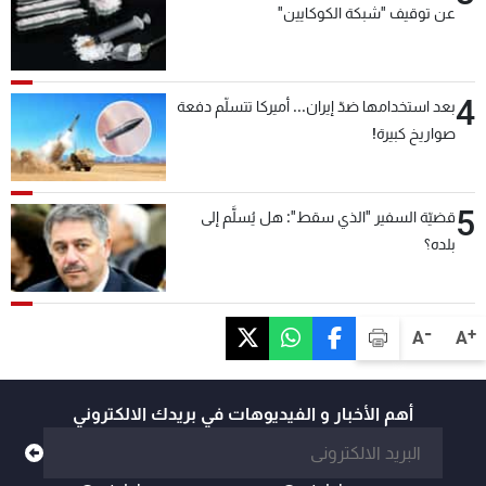
عن توقيف "شبكة الكوكايين"
4
بعد استخدامها ضدّ إيران... أميركا تتسلّم دفعة
صواريخ كبيرة!
5
قضيّة السفير "الذي سقط": هل يُسلَّم إلى
بلده؟
-
+
A
A
أهم الأخبار و الفيديوهات في بريدك الالكتروني