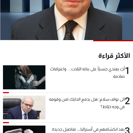
شاهد البرامج
الترددات
عن MTV
وظائف
الإنـتـاج
تواصل معنا
لاعلاناتكم
شروط الإسـتخدام
سياسة الخصوصية
الأكثر قراءة
1
أبٌ يعتدي جنسيّاً على بناته الثلاث… واعترافاتٌ
صادمة
2
الى نواف سلام: هل يدفع الحايك ثمن وقوفه
في وجه خيّاط؟
3
بعد انكشافهم في أستراليا... تفاصيل جديدة