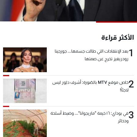
شاهد البرامج
الترددات
عن MTV
وظائف
الأكثر قراءة
الإنـتـاج
تواصل معنا
لاعلاناتكم
شروط الإسـتخدام
1
بعد الإنتقادات التي طالت جسمها... جورجينا
سياسة الخصوصية
رودريغيز تخرج عن صمتها
2
خاص موقع MTV بالصّورة: أشرف دبّور ليس
لاجئاً!
3
في بوداي: ١٦ خيمة "ماريجوانا"... وضبط أسلحة
وذخائر