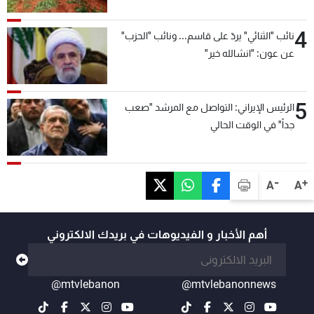
4
نائب "الثنائي" يردّ على قاسم... ونائب "الحزب"
عن عون: "انشالله خير"
5
الرئيس الإيراني: التواصل مع المرشد "صعب
جداً" في الوقت الحالي
-
+
A
A
أهم الأخبار و الفيديوهات في بريدك الالكتروني
@mtvlebanon
@mtvlebanonnews