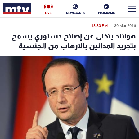
LIVE
NEWSCASTS
PROGRAMS
13:30 PM
30 Mar 2016
en
هولاند يتخلى عن إصلاح دستوري يسمح
الأخبار
بتجريد المدانين بالارهاب من الجنسية
سياسة
ناس
إقتصاد
فن
منوعات
رياضة
كأس العالم
البرامج
جدول البرامج