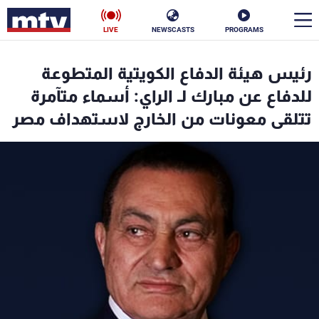
LIVE
NEWSCASTS
PROGRAMS
en
رئيس هيئة الدفاع الكويتية المتطوعة
الأخبار
للدفاع عن مبارك لـ الراي: أسماء متآمرة
تتلقى معونات من الخارج لاستهداف مصر
سياسة
ناس
إقتصاد
فن
منوعات
رياضة
كأس العالم
البرامج
جدول البرامج