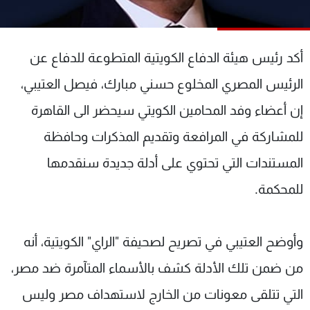
شاهد البرامج
الترددات
أكد رئيس هيئة الدفاع الكويتية المتطوعة للدفاع عن
عن MTV
وظائف
الرئيس المصري المخلوع حسني مبارك، فيصل العتيبي،
الإنـتـاج
تواصل معنا
إن أعضاء وفد المحامين الكويتي سيحضر الى القاهرة
لاعلاناتكم
شروط الإسـتخدام
سياسة الخصوصية
للمشاركة في المرافعة وتقديم المذكرات وحافظة
المستندات التي تحتوي على أدلة جديدة سنقدمها
للمحكمة.
وأوضح العتيبي في تصريح لصحيفة "الراي" الكويتية، أنه
من ضمن تلك الأدلة كشف بالأسماء المتآمرة ضد مصر،
التي تتلقى معونات من الخارج لاستهداف مصر وليس