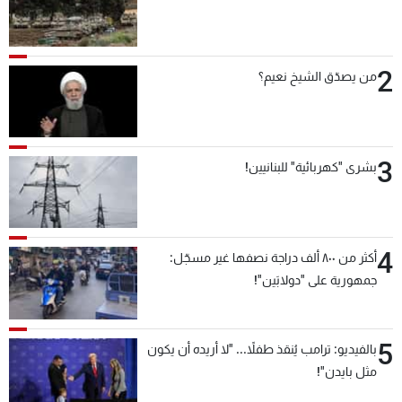
2
من يصدّق الشيخ نعيم؟
3
بشرى "كهربائية" للبنانيين!
4
أكثر من ٨٠٠ ألف دراجة نصفها غير مسجّل:
جمهورية على "دولابَين"!
5
بالفيديو: ترامب يُنقذ طفلاً... "لا أريده أن يكون
مثل بايدن"!