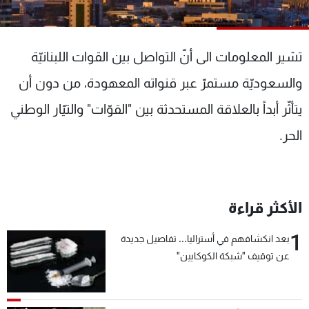
شاهد البرامج
الترددات
تشير المعلومات الى أنّ التواصل بين القوات اللبنانيّة
عن MTV
وظائف
والسعوديّة مستمرّ عبر قنواته المعهودة، من دون أن
الإنـتـاج
تواصل معنا
يتأثّر أبداً بالعلاقة المستحدثة بين "القوّات" والتيّار الوطني
لاعلاناتكم
شروط الإسـتخدام
سياسة الخصوصية
الحر.
الأكثر قراءة
1
بعد انكشافهم في أستراليا... تفاصيل جديدة
عن توقيف "شبكة الكوكايين"