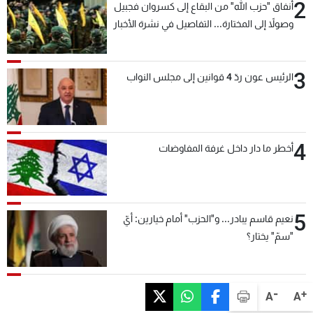
2
أنفاق "حزب الله" من البقاع إلى كسروان فجبيل
وصولاً إلى المختارة... التفاصيل في نشرة الأخبار
بعد قليل
3
الرئيس عون ردّ 4 قوانين إلى مجلس النواب
4
أخطر ما دار داخل غرفة المفاوضات
5
نعيم قاسم يبادر... و"الحزب" أمام خيارين: أيّ
"سمّ" يختار؟
-
+
A
A