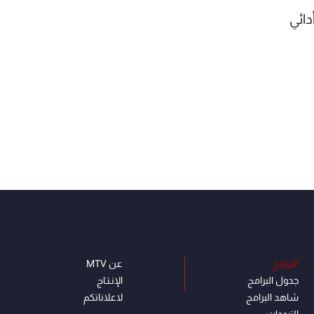
دائي
البرامج
عن MTV
جدول البرامج
الإنـتـاج
شاهد البرامج
لاعلاناتكم
الترددات