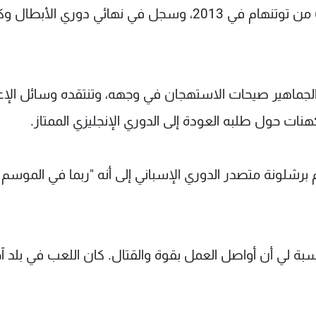
85.3 مليون جنيه إسترليني (122.67 مليون دولار) من توتنهام في 2013، وسجل في نهائي دوري ا
لجماهير صيحات الاستهجان في وجهه، وتنتقده وسائل الإع
هنات حول طلبه العودة إلى الدوري الإنجليزي الممتاز.
برشلونة متصدر الدوري الإسباني إلى أنه "ربما في الموسم
سبة لي أن أواصل العمل بقوة والقتال. كان اللعب في بلد آ