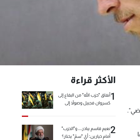
الأكثر قراءة
1
أنفاق "حزب الله" من البقاع إلى
كسروان فجبيل وصولاً إلى
ضي".
المختارة... التفاصيل في نشرة
الأخبار بعد قليل
2
نعيم قاسم يبادر... و"الحزب"
أمام خيارين: أيّ "سمّ" يختار؟