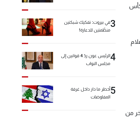
لأبطال وكأس
3
في بيروت: تفكيك شبكتين
منظّمتين للدعارة!
لام
4
الرئيس عون ردّ 4 قوانين إلى
مجلس النواب
5
أخطر ما دار داخل غرفة
المفاوضات
خر من