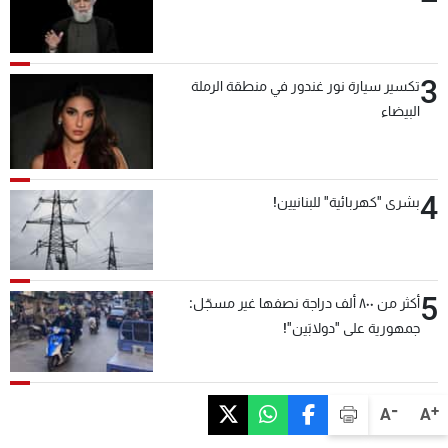
3
تكسير سيارة نور غندور في منطقة الرملة
البيضاء
4
بشرى "كهربائية" للبنانيين!
5
أكثر من ٨٠٠ ألف دراجة نصفها غير مسجّل:
جمهورية على "دولابَين"!
-
+
A
A