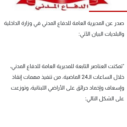
شاهد البرامج
الترددات
صدر عن المديرية العامة للدفاع المدني في وزارة الداخلية
عن MTV
وظائف
والبلديات البيان الآتي:
الإنـتـاج
تواصل معنا
لاعلاناتكم
شروط الإسـتخدام
سياسة الخصوصية
"تمكنت العناصر التابعة للمديرية العامة للدفاع المدني،
خلال الساعات الـ24 الماضية، من تنفيذ مهمات إنقاذ
وإسعاف وإخماد حرائق على الأراضي اللبنانية، وتوزعت
على الشكل التالي: