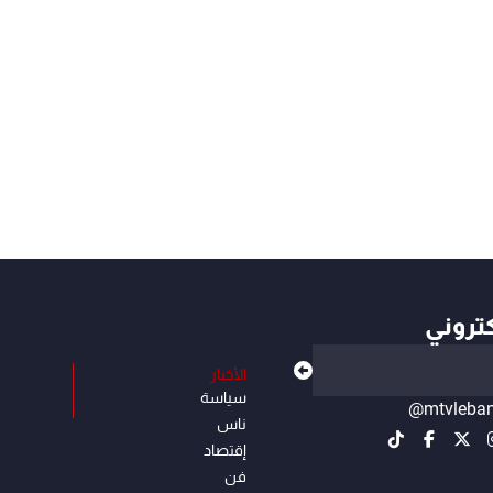
كتروني
الأخبار
سياسة
@mtvleba
ناس
إقتصاد
فن