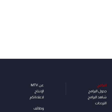
البرامج
عن MTV
جدول البرامج
الإنـتـاج
شاهد البرامج
لاعلاناتكم
الترددات
وظائف