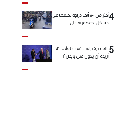
4
أكثر من ٨٠٠ ألف دراجة نصفها غير
مسجّل: جمهورية على
"دولابَين"!
5
بالفيديو: ترامب يُنقذ طفلاً... "لا
أريده أن يكون مثل بايدن"!