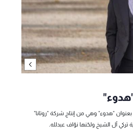
هدوء"
بعنوان "هدوء" وهي من إنتاج شركة "روتانا"
تركي آل الشيخ ولحّنها نوّاف عبدلله.