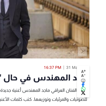
16:37 PM
31 Mar 2016
+
A
-
ماجد المهندس في حال "
A
أصدر الفنان العراقي ماجد المهندس أغنية جديدة 
للصوتيات والمرئيات وتوزيعها. كتب كلمات الأغنية 