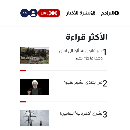
البرامج
نشرة الأخبار
LIVE
en
الأكثر قراءة
1
إسرائيليّون تسلّلوا الى لبنان...
وهذا ما حلّ بهم
2
من يصدّق الشيخ نعيم؟
3
بشرى "كهربائية" للبنانيين!