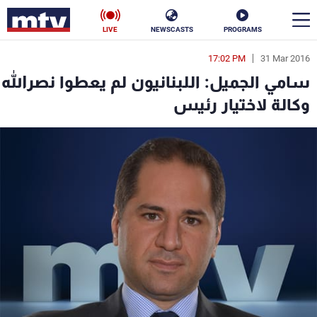
LIVE
NEWSCASTS
PROGRAMS
17:02 PM
31 Mar 2016
en
سامي الجميل: اللبنانيون لم يعطوا نصرالله
الأخبار
وكالة لاختيار رئيس
سياسة
ناس
إقتصاد
فن
منوعات
رياضة
كأس العالم
البرامج
جدول البرامج