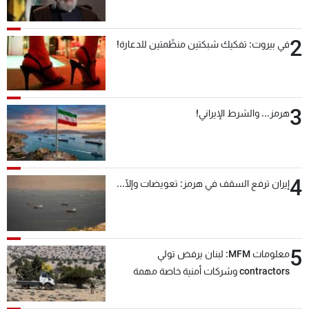
2
في بيروت: تفكيك شبكتين منظّمتين للدعارة!
3
هرمز... والشرط الإيراني!
4
إيران ترفع السقف في هرمز: تعويضات وإلّا...
5
معلومات MFM: لبنان يرفض تولي
contractors وشركات أمنية خاصة مهمة
التحقق من نزع سلاح "حزب الله"