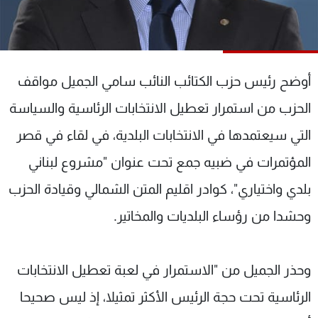
شاهد البرامج
الترددات
أوضح رئيس حزب الكتائب النائب سامي الجميل مواقف
عن MTV
وظائف
الإنـتـاج
تواصل معنا
الحزب من استمرار تعطيل الانتخابات الرئاسية والسياسة
لاعلاناتكم
شروط الإسـتخدام
سياسة الخصوصية
التي سيعتمدها في الانتخابات البلدية، في لقاء في قصر
المؤتمرات في ضبيه جمع تحت عنوان "مشروع لبناني
بلدي واختياري"، كوادر اقليم المتن الشمالي وقيادة الحزب
وحشدا من رؤساء البلديات والمخاتير.
وحذر الجميل من "الاستمرار في لعبة تعطيل الانتخابات
الرئاسية تحت حجة الرئيس الأكثر تمثيلا، إذ ليس صحيحا