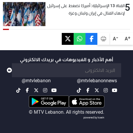
5
القناة 13 الإسرائيليّة: أميركا تضغط على إسرائيل
لإنهاء القتال في إيران ولبنان وغزة
-
+
A
A
أهم الأخبار و الفيديوهات في بريدك الالكتروني
@mtvlebanon
@mtvlebanonnews
© MTV Lebanon. All rights reserved.
powered by koein