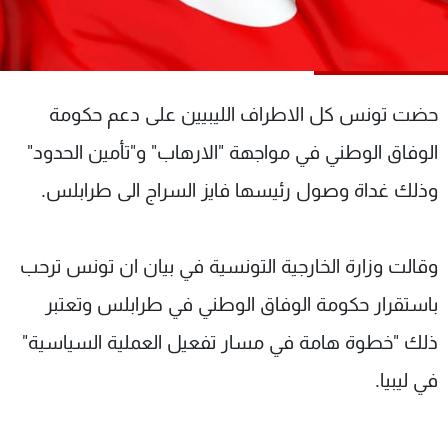
شاهد البرامج
الترددات
حضت تونس كل الاطراف الليبيين على دعم حكومة
عن MTV
وظائف
الإنـتـاج
تواصل معنا
الوفاق الوطني في مواجهة "الارهاب" و"تأمين الحدود"
لاعلاناتكم
شروط الإسـتخدام
سياسة الخصوصية
وذلك غداة وصول رئيسها فايز السراج الى طرابلس.
وقالت وزارة الخارجية التونسية في بيان ان تونس ترحب
باستقرار حكومة الوفاق الوطني في طرابلس وتعتبر
ذلك "خطوة هامة في مسار تفعيل العملية السياسية"
في ليبيا.