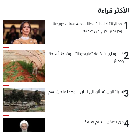
شاهد البرامج
الأكثر قراءة
الترددات
1
بعد الإنتقادات التي طالت جسمها... جورجينا
رودريغيز تخرج عن صمتها
عن MTV
وظائف
الإنـتـاج
تواصل معنا
لاعلاناتكم
شروط الإسـتخدام
2
سياسة الخصوصية
في بوداي: ١٦ خيمة "ماريجوانا"... وضبط أسلحة
وذخائر
3
إسرائيليّون تسلّلوا الى لبنان... وهذا ما حلّ بهم
4
من يصدّق الشيخ نعيم؟