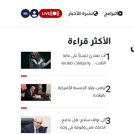
البرامج
نشرة الأخبار
LIVE
en
الأكثر قراءة
ن
1
أبٌ يعتدي جنسيّاً على بناته
الثلاث… واعترافاتٌ صادمة
2
ترامب يقيّد الجنسية الأميركية
بالولادة
3
الى نواف سلام: هل يدفع
الحايك ثمن وقوفه في وجه