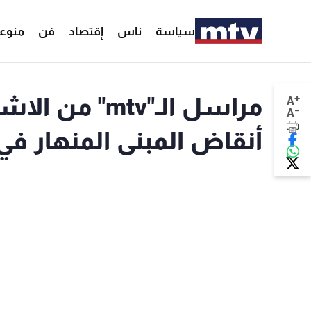
سياسة
ناس
إقتصاد
فن
منوع
+
مراسل الـ"mtv
A
-
A
أنقاض المبنى المنهار في