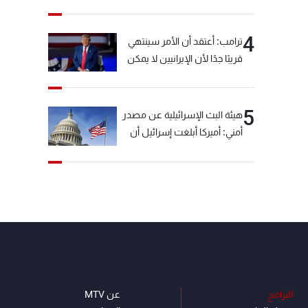
خيّاط؟
4
ترامب: أعتقد أن الأمر سينتهي
قريبًا جدًا لأن الإيرانيين لا يمكن
أن يستمروا على هذا الحال
5
هيئة البث الإسرائيلية عن مصدر
أمني: أميركا أبلغت إسرائيل أن
"حزب الله" لم يخرق وقف إطلاق
النار أمس في مجدل زون
وطلبت منها عدم التصعيد
خشية أن يؤثر ذلك على
مفاوضات روما
البرامج
عن MTV