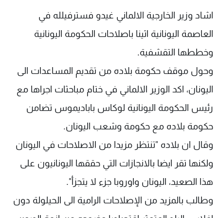
شاهد البرامج
اشاد وزير الخارجية الالماني غيدو فسترفيلله في
الترددات
العاصمة اليونانية اثينا باصلاحات الحكومة اليونانية
وخططها التقشفية.
عن MTV
وظائف
الإنـتـاج
تواصل معنا
وحول موقف حكومة بلاده من تقديم المساعدات الى
لاعلاناتكم
شروط الإسـتخدام
سياسة الخصوصية
اليونان، اكد الوزير الالماني في ختام مباحثات اجراها مع
رئيس الحكومة اليونانية لوكاس باباديموس تضامن
حكومة بلاده مع حكومة وشعب اليونان.
وقال ان بلاده "تنتظر مزيدا من الاصلاحات في اليونان
ولكنها تقر ايضا بالانجازات التي حققها اليونانيون على
هذا الصعيد، اليونان واوروبا جزء لا يتجزأ".
وطالب بالمزيد من الإصلاحات الرامية الى الحيلولة دون