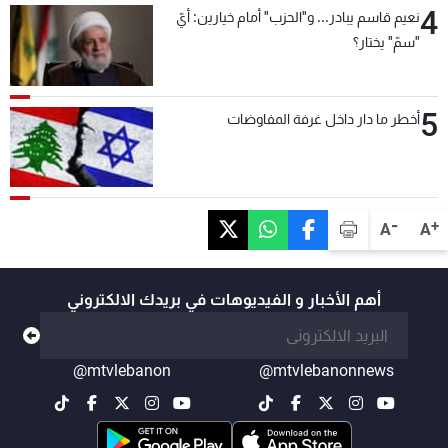
4
نعيم قاسم يبادر... و"الحزب" أمام خيارين: أيّ
"سمّ" يختار؟
5
أخطر ما دار داخل غرفة المفاوضات
-
+
A
A
أهم الأخبار و الفيديوهات في بريدك الالكتروني
@mtvlebanon
@mtvlebanonnews