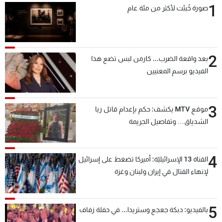
1
صورة خُبئت لأكثر من مئة عام
شاهد البرامج
الترددات
2
عن MTV
وظائف
بعد واقعة الضرب... كارمن لبس تضع هذا
الإنـتـاج
تواصل معنا
الفيديو برسم المعنيين
لاعلاناتكم
شروط الإسـتخدام
سياسة الخصوصية
3
موقع MTV يكشف: حكم بإعدام قاتل ريا
الشدياق… وتفاصيل الجريمة
4
القناة 13 الإسرائيليّة: أميركا تضغط على إسرائيل
لإنهاء القتال في إيران ولبنان وغزة
5
بالفيديو: دبكة جعجع وستريدا... في حفلة زفاف