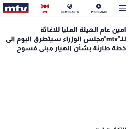
LIVE
NEWSCASTS
PROGRAMS
en
امين عام الهيئة العليا للاغاثة
الأخبار
للـ"mtv"مجلس الوزراء سيتطرق اليوم الى
خطة طارئة بشأن انهيار مبنى فسوح
سياسة
ناس
إقتصاد
فن
منوعات
رياضة
كأس العالم
البرامج
جدول البرامج