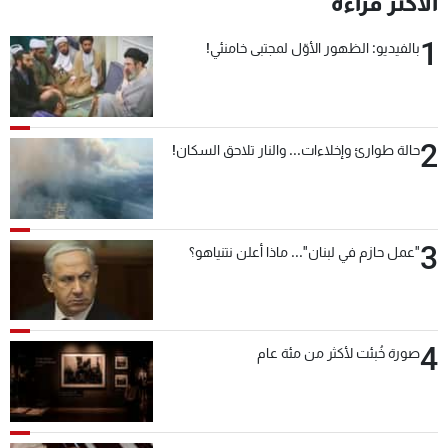
الأكثر قراءة
شاهد البرامج
1
الترددات
بالفيديو: الظهور الأوّل لمجتبى خامنئي!
عن MTV
وظائف
الإنـتـاج
تواصل معنا
2
حالة طوارئ وإخلاءات... والنار تلاحق السكان!
لاعلاناتكم
شروط الإسـتخدام
سياسة الخصوصية
3
"عمل حازم في لبنان"... ماذا أعلن نتنياهو؟
4
صورة خُبئت لأكثر من مئة عام