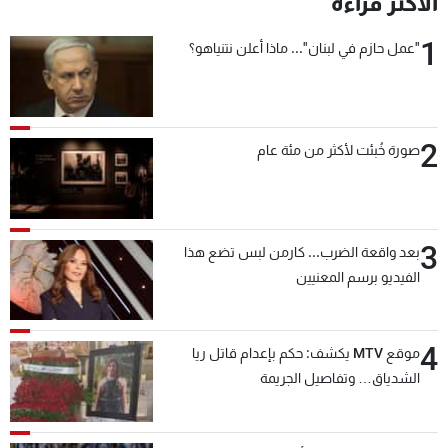
الأكثر قراءة
شاهد البرامج
1
الترددات
"عمل حازم في لبنان"... ماذا أعلن نتنياهو؟
عن MTV
وظائف
الإنـتـاج
تواصل معنا
2
صورة خُبئت لأكثر من مئة عام
لاعلاناتكم
شروط الإسـتخدام
سياسة الخصوصية
3
بعد واقعة الضرب... كارمن لبس تضع هذا
الفيديو برسم المعنيين
4
موقع MTV يكشف: حكم بإعدام قاتل ريا
الشدياق… وتفاصيل الجريمة