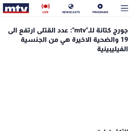
LIVE
NEWSCASTS
PROGRAMS
en
جورج كتانة للـ"mtv": عدد القتلى ارتفع الى
الأخبار
19 والضحية الاخيرة هي من الجنسية
الفيليبينية
سياسة
ناس
إقتصاد
فن
منوعات
رياضة
كأس العالم
البرامج
جدول البرامج