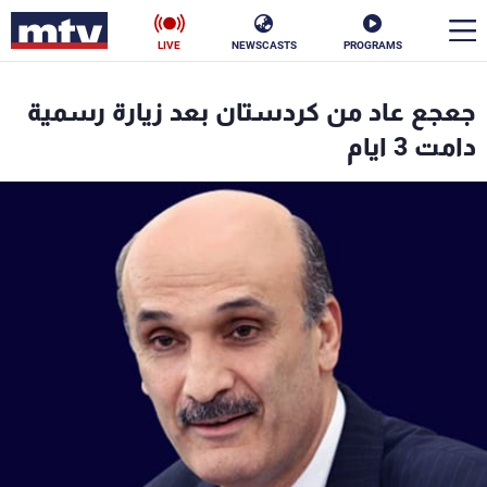
LIVE
NEWSCASTS
PROGRAMS
en
جعجع عاد من كردستان بعد زيارة رسمية
الأخبار
دامت 3 ايام
سياسة
ناس
إقتصاد
فن
منوعات
رياضة
كأس العالم
البرامج
جدول البرامج