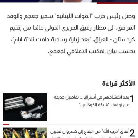
شاهد البرامج
الترددات
وصل رئيس حزب "القوات اللبنانية" سمير جعجع والوفد
المرافق، الى مطار رفيق الحريري الدولي عائدا من إقليم
عن MTV
وظائف
كردستان - العراق، "بعد زيارة رسمية دامت ثلاثة ايام"،
الإنـتـاج
تواصل معنا
لاعلاناتكم
شروط الإسـتخدام
بحسب بيان المكتب الاعلامي لجعجع.
سياسة الخصوصية
الأكثر قراءة
1
بعد انكشافهم في أستراليا... تفاصيل جديدة
عن توقيف "شبكة الكوكايين"
2
أنفاق "حزب الله" من البقاع إلى كسروان فجبيل