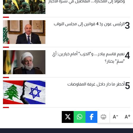
وصولاً إلى المختارة... التفاصيل في نشرة الأخبار
بعد قليل
3
الرئيس عون ردّ 4 قوانين إلى مجلس النواب
4
نعيم قاسم يبادر... و"الحزب" أمام خيارين: أيّ
"سمّ" يختار؟
5
أخطر ما دار داخل غرفة المفاوضات
-
+
A
A