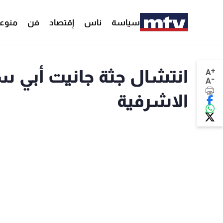
سياسة
ناس
إقتصاد
فن
منوع
+
انتشال جثة جانيت أبي 
A
-
A
الاشرفية