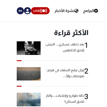
البرامج
نشرة الأخبار
LIVE
en
الأكثر قراءة
1
بعد خطف عسكري... الجيش
يُلاحق الخاطفين
2
إيران ترفع السقف في هرمز:
تعويضات وإلّا...
3
حالة طوارئ وإخلاءات... والنار
تلاحق السكان!