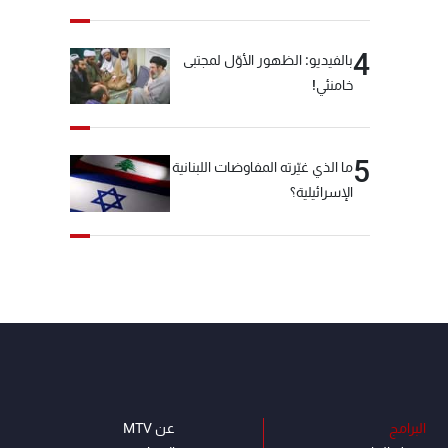
4
بالفيديو: الظهور الأوّل لمجتبى
خامنئي!
5
ما الذي غيّرته المفاوضات اللبنانية
الإسرائيلية؟
البرامج
عن MTV