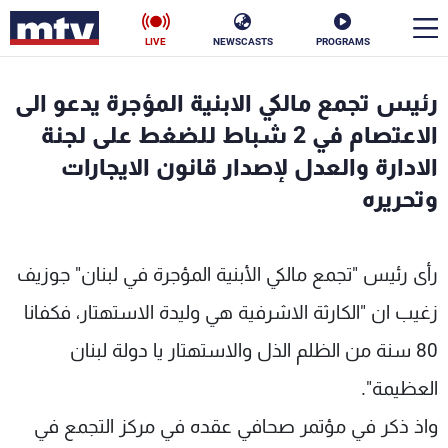
LIVE
NEWSCASTS
PROGRAMS
en
رئيس تجمع مالكي الابنية المؤجرة يدعو الى
الأخبار
الاعتصام في 2 شباط للضغط على لجنة
الادارة والعدل لإصدار قانون الايجارات
سياسة
ناس
وتحريره
إقتصاد
فن
رأى رئيس "تجمع مالكي الأبنية المؤجرة في لبنان" جوزيف
منوعات
رياضة
زغيب ان "الكارثة الاشرفية هي وليدة الاستهتار، فكفانا
كأس العالم
80 سنة من الظلم الذل والاستهتار يا دولة لبنان
العظيمة".
البرامج
واذ ذكر في مؤتمر صحافي عقده في مركز التجمع في
جدول البرامج