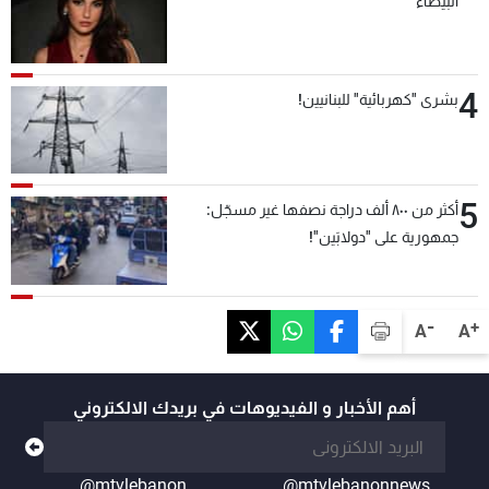
البيضاء
4
بشرى "كهربائية" للبنانيين!
5
أكثر من ٨٠٠ ألف دراجة نصفها غير مسجّل:
جمهورية على "دولابَين"!
-
+
A
A
أهم الأخبار و الفيديوهات في بريدك الالكتروني
@mtvlebanon
@mtvlebanonnews