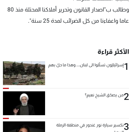
وطالب ب"اصدار القانون وتحرير أملاكنا المحتلة منذ 80
عاما واعفاءنا من كل الضرائب لمدة 25 سنة".
الأكثر قراءة
1
إسرائيليّون تسلّلوا الى لبنان... وهذا ما حلّ بهم
2
من يصدّق الشيخ نعيم؟
3
تكسير سيارة نور غندور في منطقة الرملة