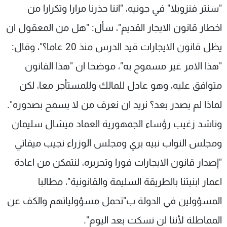
"سنتر فنزويلا" في جونيه، "اننا حذرنا مرارا وتكرارا من
شاهد البرامج
الترددات
اخطار قانون الايجار القديم"، سأل: "هل من المعقول ان
يظل قانون الايجارات قيد الدرس منذ 20 عاما؟"، وقال:
عن MTV
وظائف
"هذا الامر غير مسموح به"، موضحا ان "هذا القانون
الإنـتـاج
تواصل معنا
لاعلاناتكم
شروط الإسـتخدام
متوافق عليه، وهو عادل للمالك وللمستأجر معا، لكن
سياسة الخصوصية
لماذا لم يصدر بعد؟ نريد ان نعرف من لا يسمح بصدوره".
وناشد زغيب رؤساء الجمهورية العماد ميشال سليمان
ومجلس النواب نبيه بري ومجلس الوزراء نجيب ميقاتي
"إصدار قانون الايجارات فورا وتحريره، لنتمكن من اعادة
اعمار ابنيتنا بالطريقة السليمة والقانونية"، مطالبا
المسؤولين في الدولة ب"تحمل مسؤولياتهم والكف عن
المماطلة لأننا لن نسكت بعد اليوم".