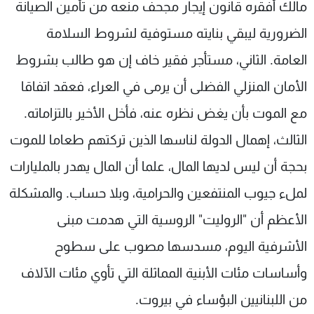
مالك أفقره قانون إيجار مجحف منعه من تأمين الصيانة
شاهد البرامج
الضرورية ليبقي بنايته مستوفية لشروط السلامة
الترددات
العامة. الثاني، مستأجر فقير خاف إن هو طالب بشروط
عن MTV
وظائف
الأمان المنزلي الفضلى أن يرمى في العراء، فعقد اتفاقا
الإنـتـاج
تواصل معنا
لاعلاناتكم
شروط الإسـتخدام
مع الموت بأن يغض نظره عنه، فأخل الأخير بالتزاماته.
سياسة الخصوصية
الثالث، إهمال الدولة لناسها الذين تركتهم طعاما للموت
بحجة أن ليس لديها المال، علما أن المال يهدر بالمليارات
لملء جيوب المنتفعين والحرامية، وبلا حساب. والمشكلة
الأعظم أن "الروليت" الروسية التي هدمت مبنى
الأشرفية اليوم، مسدسها مصوب على سطوح
وأساسات مئات الأبنية المماثلة التي تأوي مئات الآلاف
من اللبنانيين البؤساء في بيروت.