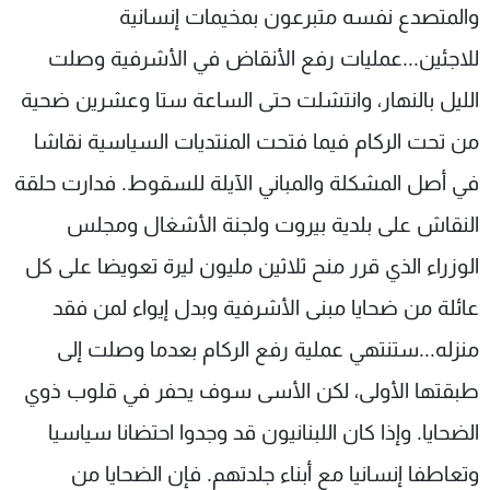
والمتصدع نفسه متبرعون بمخيمات إنسانية
للاجئين...عمليات رفع الأنقاض في الأشرفية وصلت
الليل بالنهار، وانتشلت حتى الساعة ستا وعشرين ضحية
من تحت الركام فيما فتحت المنتديات السياسية نقاشا
في أصل المشكلة والمباني الآيلة للسقوط. فدارت حلقة
النقاش على بلدية بيروت ولجنة الأشغال ومجلس
الوزراء الذي قرر منح ثلاثين مليون ليرة تعويضا على كل
عائلة من ضحايا مبنى الأشرفية وبدل إيواء لمن فقد
منزله...ستنتهي عملية رفع الركام بعدما وصلت إلى
طبقتها الأولى، لكن الأسى سوف يحفر في قلوب ذوي
الضحايا. وإذا كان اللبنانيون قد وجدوا احتضانا سياسيا
وتعاطفا إنسانيا مع أبناء جلدتهم. فإن الضحايا من