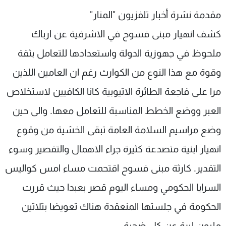
مقدمة نشرة أخبار تلفزيون "المنار"
كشف انهيار مبنى فسوح في الاشرفية عن ارباك
ملحوظ في جهوزية الدولة واستعدادها للتعامل بثقة
وقوة مع هذا النوع من الكوارث رغم ان العامين اللذين
مرا على فاجعة الطائرة الاثيوبية كانا الكافيين لاستخلاص
العبر ووضع الخطط المناسبة للتعامل معها. والى حين
وضع مراسيم السلامة العامة تبقى الخشية من وقوع
انهيار ابنية متصدعة كثيرة جراء الاهمال والتقصير وسوء
التقدير. كارثة مبنى فسوح اقتحمت مساء امس كواليس
السرايا الحكومي ومساء اليوم قصر بعبدا حيث قررت
الحكومة في جلستها المنعقدة هناك تعويضا بثلاثين
مليون ليرة عن كل ضحية.