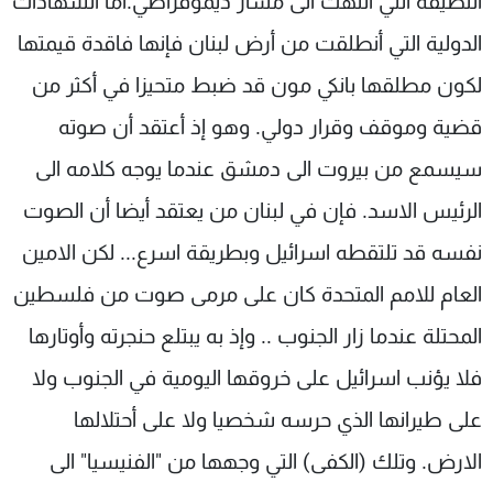
النظيفة التي أنتهت الى مسار ديموقراطي.أما الشهادات
الدولية التي أنطلقت من أرض لبنان فإنها فاقدة قيمتها
لكون مطلقها بانكي مون قد ضبط متحيزا في أكثر من
قضية وموقف وقرار دولي. وهو إذ أعتقد أن صوته
سيسمع من بيروت الى دمشق عندما يوجه كلامه الى
الرئيس الاسد. فإن في لبنان من يعتقد أيضا أن الصوت
نفسه قد تلتقطه اسرائيل وبطريقة اسرع... لكن الامين
العام للامم المتحدة كان على مرمى صوت من فلسطين
المحتلة عندما زار الجنوب .. وإذ به يبتلع حنجرته وأوتارها
فلا يؤنب اسرائيل على خروقها اليومية في الجنوب ولا
على طيرانها الذي حرسه شخصيا ولا على أحتلالها
الارض. وتلك (الكفى) التي وجهها من "الفنيسيا" الى