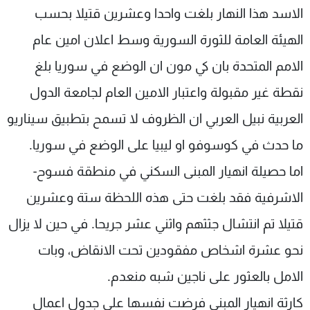
الاسد هذا النهار بلغت واحدا وعشرين قتيلا بحسب
الهيئة العامة للثورة السورية وسط اعلان امين عام
الامم المتحدة بان كي مون ان الوضع في سوريا بلغ
نقطة غير مقبولة واعتبار الامين العام لجامعة الدول
العربية نبيل العربي ان الظروف لا تسمح بتطبيق سيناريو
ما حدث في كوسوفو او ليبيا على الوضع في سوريا.
اما حصيلة انهيار المبنى السكني في منطقة فسوح-
الاشرفية فقد بلغت حتى هذه اللحظة ستة وعشرين
قتيلا تم انتشال جثثهم واثني عشر جريحا. في حين لا يزال
نحو عشرة اشخاص مفقودين تحت الانقاض، وبات
الامل بالعثور على ناجين شبه منعدم.
كارثة انهيار المبنى فرضت نفسها على جدول اعمال