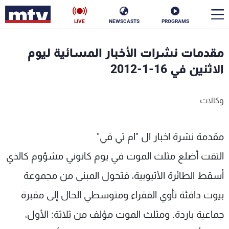
LIVE
NEWSCASTS
PROGRAMS
en
مقدمات نشرات الأخبار المسائية ليوم
الأخبار
الاثنين في 16-1-2012
سياسة
ناس
وكالات
إقتصاد
فن
مقدمة نشرة اخبار ال "ام تي في"
منوعات
رياضة
التقت أضلع مثلث الموت في يوم كانوني مشؤوم كالذي
كأس العالم
أسقط الطائرة الأثيوبية، فتحول المبنى من مجموعة
بيوت دافئة تأوي الفقراء ومتوسطي الحال إلى مقبرة
البرامج
جماعية باردة. ومثلث الموت مؤلف من ثلاثة: الأول،
جدول البرامج