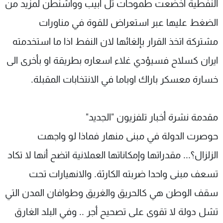
النفطية اخضعت طموحات تل ابيب وواشنطن لمزيد من
الضغط عليها عبر استعراض للقوة في مناورات
مشتركة اتخذ القرار بإلغائها لان النفط اذا ما استخدمته
ايران كسلاح فسيؤدي غلاء اسعاره بطريقة او بأخرى الى
خسارة معسكر باراك اوباما في الانتخابات المقبلة.
مقدمة نشرة أخبار تلفزيون "الجديد"
حوصرت الدولة في مبنى منهار فماذا لو واجهت
الزلزال؟... مقدراتها وإمكاناتها العملانية اتضح أنها لا تكاد
تسعف مبنى واحدا ضربته الكارثة. والانهيارات تحت
سقف الوطن هي كالحريق والغريق وطوافان المدن التي
تشل دولة لا تقوى على تصحيح أجر .. وفي البلد الغارق