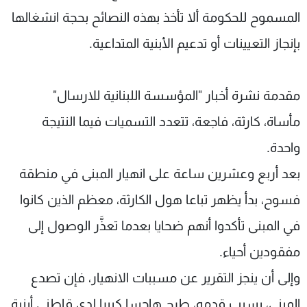
المسموح للحكومة ألا تأخذ بهذه النصائح بحجة انشغالها
بإنجاز التعيينات أو تدعيم الأبنية المتداعية.
مقدمة نشرة أخبار "المؤسسة اللبنانية للارسال"
مأساة، كارثة، فاجعة، تتعدد التسميات فيما النتيجة
واحدة.
بعد أربع وعشرين ساعة على انهيار المبنى في منطقة
فسوح، بدأ يظهر تباعا هول الكارثة، معظم الذين كانوا
في المبنى تأكدوا أنهم ضحايا بعدما تعذَّر الوصول إلى
مفقودين أحياء.
وإلى أن ينجز التقرير عن مسببات الانهيار، فإن تصدع
المبنى، بسبب قدمه، طرح هاجسا كبيرا لدى قاطني أبنية