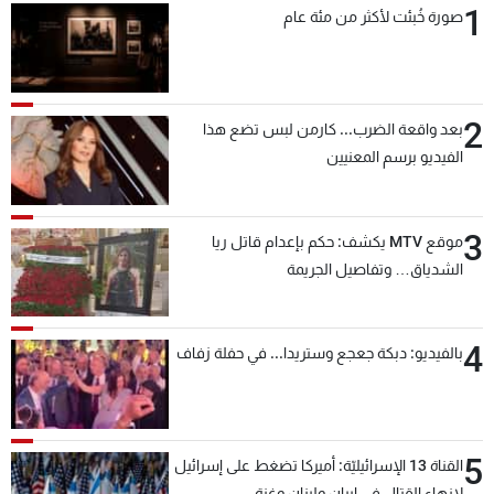
1
صورة خُبئت لأكثر من مئة عام
2
بعد واقعة الضرب... كارمن لبس تضع هذا
الفيديو برسم المعنيين
3
موقع MTV يكشف: حكم بإعدام قاتل ريا
الشدياق… وتفاصيل الجريمة
4
بالفيديو: دبكة جعجع وستريدا... في حفلة زفاف
5
القناة 13 الإسرائيليّة: أميركا تضغط على إسرائيل
لإنهاء القتال في إيران ولبنان وغزة