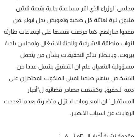
مجلس الوزراء الذي اقر مساعدة مالية بقيمة ثلاثين
مليون ليرة لعائلة كل ضحية وتعويض بدل ايواء لمن
فقدوا منازلهم. كما فرضت نفسها على اجتماعات طارئة
لنواب منطقة الاشرفية وللجنة الاشغال ولمجلس بلدية
بيروت. وبانتظار نتائج التحقيقات بشأن من يتحمل
مسؤولية الانهيار، علم ان التحقيق يشمل عددا من
الاشخاص بينهم صاحبا المبنى المنكوب المحتجزان على
ذمة التحقيق. وكشفت مصادر قضائية ل"أخبار
المستقبل" ان المعلومات لا تزال متضاربة بعدما تعددت
الروايات عن اسباب الانهيار.
مقدمة نشرة أخبار ال "او تي في"