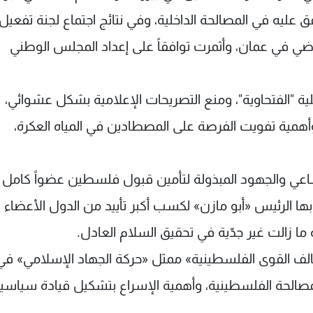
فق عليه في المصالحة الداخلية، وفي نتائج اجتماع لجنة تفعيل
اضي في عمان، وأثمرت توافقاً على إعداد المجلس الوطني
لية "الفتحاوية"، ومنع التصريحات الإعلامية بشكل عشوائي،
أهمية تفويت الفرصة على المصطادين في المياه العكرة،
مساعي والجهود المبذولة لتأمين قبول فلسطين عضواً كامل
بها الرئيس «أبو مازن» لكسب أكبر تأييد من الدول الأعضاء 
ية ما زالت غير جدّية في تحقيق السلام العادل.
 «تحالف القوى الفلسطينية» ممثل «حركة الجهاد الإسلامي» في
المصالحة الفلسطينية، وأهمية الإسراع بتشكيل قيادة سياسي