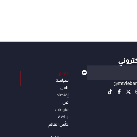
كتروني
الأخبار
سياسة
@mtvleba
ناس
إقتصاد
فن
منوعات
رياضة
كأس العالم