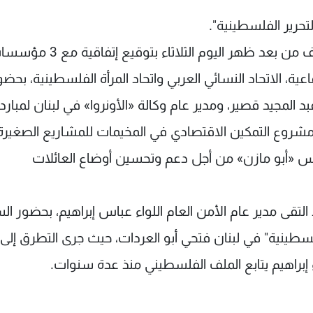
تحرير الفلسطينية".
- رابعاً: سيشارك الأحمد ومصطفى، الواحدة والنصف من بعد ظهر اليوم الثلاثاء بتوقيع إ
، الاتحاد النسائي العربي واتحاد المرأة الفلسطينية، بحضو
د المجيد قصير، ومدير عام وكالة «الأونروا» في لبنان لمبارد
شروع التمكين الاقتصادي في المخيمات للمشاريع الصغيرة
ئيس «أبو مازن» من أجل دعم وتحسين أوضاع العائلات
 التقى مدير عام الأمن العام اللواء عباس إبراهيم، بحضور ال
طينية" في لبنان فتحي أبو العردات، حيث جرى التطرق إلى
اء إبراهيم يتابع الملف الفلسطيني منذ عدة سنوات.