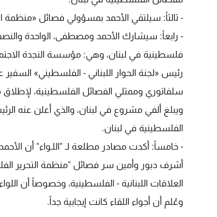
- ثالثاً: سيلتقي الأحمد بمسؤولي فصائل «منظمة ال
فلسطينية في لبنان، وهي: مؤسسة النجدة الاجتماعية
رئيس «لجنة الحوار اللبناني - الفلسطيني» السفير عب
سلفاتوري وممثلي الفصائل الفلسطينية، لإطلاق م
ويبلغ ألفي مشروع في لبنان، والذي أعلن عنه الر
الفلسطينية في لبنان.
- خامساً: أكدت مصادر مطلعة لـ "اللـواء" أن الأحمد
أشرف دبور وأمين سر فصائل "منظمة التحرير الفلس
العلاقات اللبنانية - الفلسطينية، وخصوصاً أن اللو
وعُلم أن أجواء اللقاء كانت إيجابية جداً.