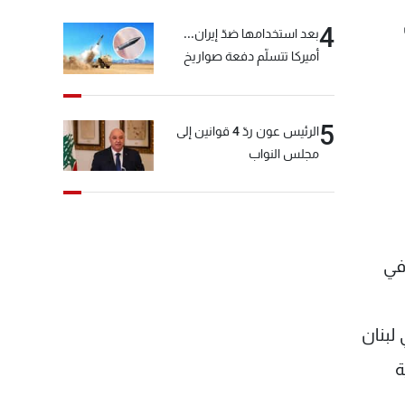
4
بعد استخدامها ضدّ إيران...
أميركا تتسلّم دفعة صواريخ
كبيرة!
5
الرئيس عون ردّ 4 قوانين إلى
مجلس النواب
في
 لبنان
ة