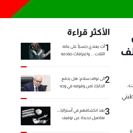
الأكثر قراءة
1
أبٌ يعتدي جنسيّاً على بناته
لف
الثلاث… واعترافاتٌ صادمة
2
الى نواف سلام: هل يدفع
ت،
الحايك ثمن وقوفه في وجه
خيّاط؟
طيني
3
بعد انكشافهم في أستراليا...
تفاصيل جديدة عن توقيف
"شبكة الكوكايين"
ء