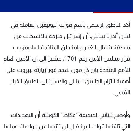
شاهد البرامج
الترددات
أكد الناطق الرسمي باسم قوات اليونيفيل العاملة في
عن MTV
وظائف
لبنان أندريا تينانتي، أن إسرائيل ملزمة بالانسحاب من
الإنـتـاج
تواصل معنا
منطقة شمال الغجر والمناطق المتاخمة لها، بموجب
لاعلاناتكم
شروط الإسـتخدام
سياسة الخصوصية
قرار مجلس الأمن رقم 1701، مشيرا إلى أن الأمين العام
للأمم المتحدة بان كي مون شدد فور زيارته لبيروت على
أهمية التزام الجانبين اللبناني والإسرائيلي بتطبيق القرار
الأممي.
وأوضح تينانتي لصحيفة "عكاظ" الكويتية أن التهديدات
التي تلقتها قوات اليونيفيل لن تثنيها عن مواصلة عملها