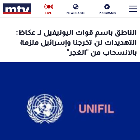
LIVE
NEWSCASTS
PROGRAMS
en
الناطق باسم قوات اليونيفيل لـ عكاظ:
الأخبار
التهديدات لن تخرجنا وإسرائيل ملزمة
بالانسحاب من "الغجر"
سياسة
ناس
إقتصاد
فن
منوعات
رياضة
كأس العالم
البرامج
جدول البرامج