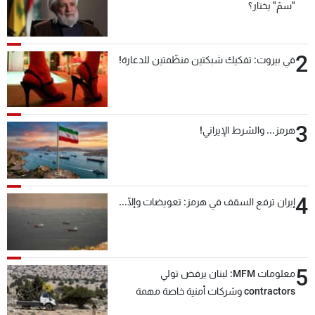
"سمّ" يختار؟
2
في بيروت: تفكيك شبكتين منظّمتين للدعارة!
3
هرمز... والشرط الإيراني!
4
إيران ترفع السقف في هرمز: تعويضات وإلّا...
5
معلومات MFM: لبنان يرفض تولي
contractors وشركات أمنية خاصة مهمة
التحقق من نزع سلاح "حزب الله"