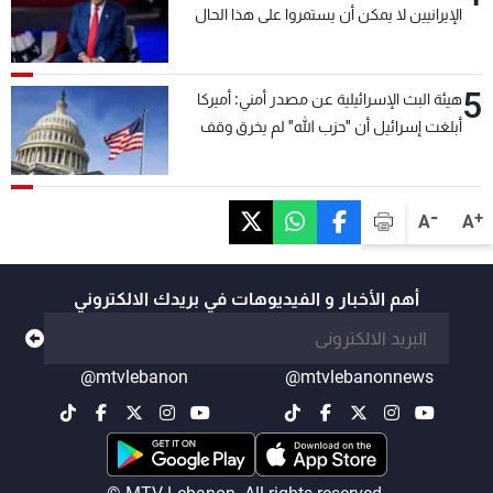
الإيرانيين لا يمكن أن يستمروا على هذا الحال
5
هيئة البث الإسرائيلية عن مصدر أمني: أميركا
أبلغت إسرائيل أن "حزب الله" لم يخرق وقف
إطلاق النار أمس في مجدل زون وطلبت منها
عدم التصعيد خشية أن يؤثر ذلك على مفاوضات
روما
-
+
A
A
أهم الأخبار و الفيديوهات في بريدك الالكتروني
@mtvlebanon
@mtvlebanonnews