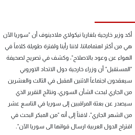
شاهد البرامج
الترددات
أكد وزير خارجية بلغاريا نيكولاي ملادينوف أن "سوريا الآن
عن MTV
وظائف
الإنـتـاج
تواصل معنا
هي من أكثر اهتماماتنا، لاننا رأينا ولفترة طويلة كلاماً في
لاعلاناتكم
شروط الإسـتخدام
سياسة الخصوصية
الهواء عن وعود بالاصلاح"، وكشف في تصريح لصحيفة
"المستقبل" أن وزراء خارجية دول الاتحاد الاوروبي
سيعقدون اجتماعاً الاثنين المقبل في الثالث والعشرين
من الجاري لبحث الشأن السوري، ونتائج التقرير الذي
سيصدر عن بعثة المراقبين إلى سوريا في التاسع عشر
من الشهر الجاري"، لافتاً إلى أنه "من المبكر البحث في
اقتراح الدول العربية ارسال قواتها الى سوريا الآن".