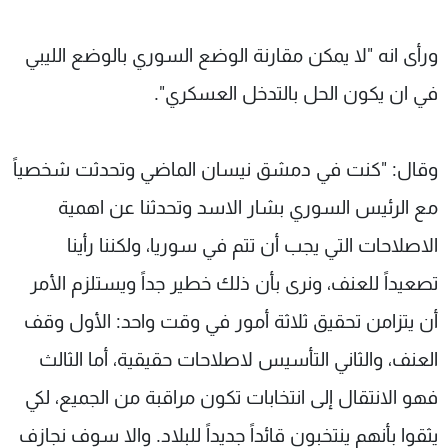
ورأى انه "لا يمكن مقارنة الوضع السوري بالوضع الليبي
في ان يكون الحل بالتدخل العسكري".
وقال: "كنت في دمشق نيسان الماضي وتحدثت شخصياً
مع الرئيس السوري بشار الاسد وتحدثنا عن اهمية
الاصلاحات التي يجب أن تتم في سوريا، ولكننا رأينا
تصعيداً للعنف، ونرى بأن ذلك خطير جداً ويستلزم الأمر
أن يتزامن تحقيق ثلاثة أمور في وقت واحد: الأول وقف
العنف، والثاني التأسيس لاصلاحات حقيقية، أما الثالث
فهو الانتقال إلى انتخابات تكون مراقبة من الجميع، لكي
يثقوا بأنهم ينتخبون قائداً جديداً للبلاد. والا سوف نجازف