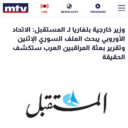
LIVE
NEWSCASTS
PROGRAMS
en
وزير خارجية بلغاريا لـ المستقبل: الاتحاد
الأخبار
الأوروبي يبحث الملف السوري الإثنين
وتقرير بعثة المراقبين العرب ستكشف
سياسة
ناس
الحقيقة
إقتصاد
فن
منوعات
رياضة
كأس العالم
البرامج
جدول البرامج