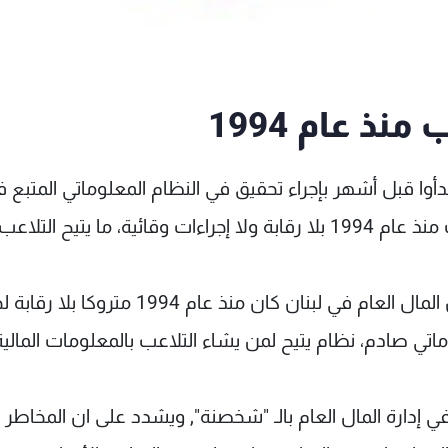
نذ عام 1994
دأوا قبل أشهر بإجراء تحقيق في النظام المعلوماتي المتبع 
وزارة المال, انتهى ليؤكد ان النظام المذكور متروك منذ عام 1994 بلا رقابة ولا إجراءات وقائية، ما يتيح الت
وأشارت الصحيفة الى ان "نتائج التحقيق اظهرت ان المال العام في لبنان كان منذ عام 1994 م
ماتي صادم، نظام يتيح لمن يشاء التلاعب بالمعلومات المالية
ي إدارة المال العام بالـ "شخصنة", ويشدد على ان المخاطر ع