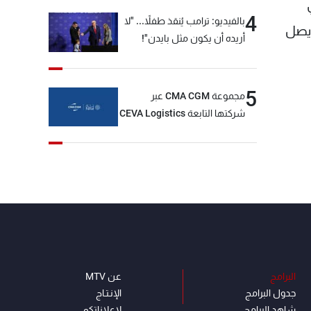
4
بالفيديو: ترامب يُنقذ طفلاً... "لا
ويصل
أريده أن يكون مثل بايدن"!
5
مجموعة CMA CGM عبر
شركتها التابعة CEVA Logistics
تُنجز الاستحواذ على مجموعة
فتّال
البرامج
عن MTV
جدول البرامج
الإنـتـاج
شاهد البرامج
لاعلاناتكم