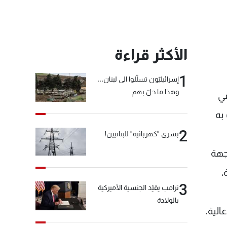
الأكثر قراءة
1
إسرائيليّون تسلّلوا الى لبنان...
وهذا ما حلّ بهم
في
لاعب به
2
بشرى "كهربائية" للبنانيين!
تروكا بلا رقابة لجهة
،
3
ترامب يقيّد الجنسية الأميركية
بالولادة
الية.